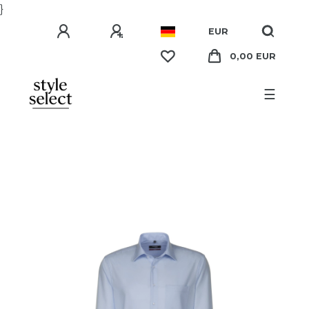
}
EUR
0,00 EUR
☰