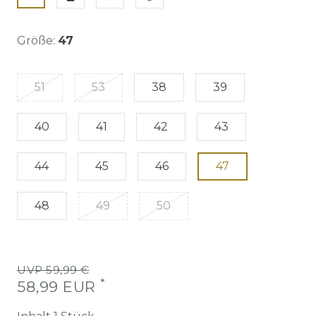
Größe:
47
51
53
38
39
40
41
42
43
44
45
46
47
48
49
50
UVP 59,99 €
*
58,99 EUR