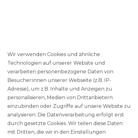
Wir verwenden Cookies und ähnliche
Ähnlicher Artikel
Technologien auf unserer Website und
verarbeiten personenbezogene Daten von
Besucher:innen unserer Webseite (z.B. IP-
Brühl - Comfort Fit - Herren
Adresse), um z.B. Inhalte und Anzeigen zu
Flatfront Hose mit
personalisieren, Medien von Drittanbietern
Schurwollanteil, Udine
einzubinden oder Zugriffe auf unsere Website zu
(0283003455100)
analysieren. Die Datenverarbeitung erfolgt erst
ab 99,95 € *
durch gesetzte Cookies. Wir teilen diese Daten
mit Dritten, die wir in den Einstellungen