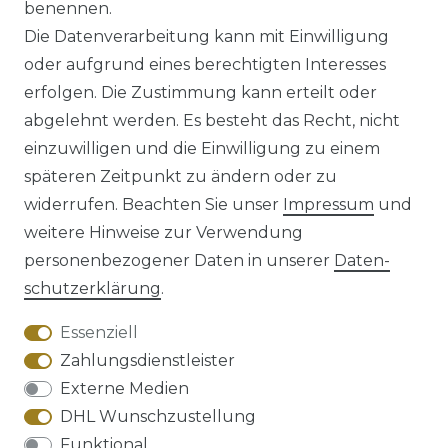
benennen.
*
inkl. ges. MwSt.
zzgl.
Versandkosten
Die Datenverarbeitung kann mit Einwilligung
oder aufgrund eines berechtigten Interesses
erfolgen. Die Zustimmung kann erteilt oder
abgelehnt werden. Es besteht das Recht, nicht
einzuwilligen und die Einwilligung zu einem
späteren Zeitpunkt zu ändern oder zu
Impressum
Daten­schutz­erklärung
widerrufen. Beachten Sie unser
Impressum
und
weitere Hinweise zur Verwendung
personenbezogener Daten in unserer
Daten­
schutz­erklärung
.
AGB
Barrierefreiheitserklärung
Essenziell
Zahlungsdienstleister
Externe Medien
DHL Wunschzustellung
Widerrufs­recht
Funktional