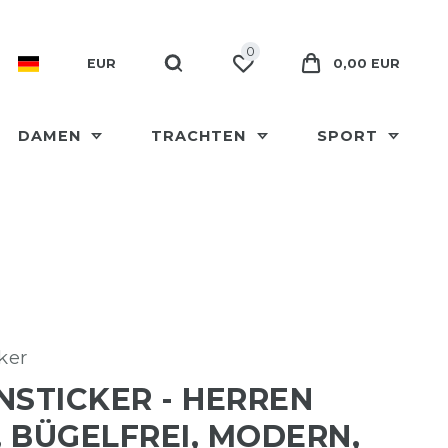
0
EUR
0,00 EUR
DAMEN
TRACHTEN
SPORT
ker
NSTICKER - HERREN
 BÜGELFREI, MODERN,