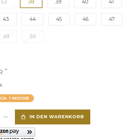
53
38
39
40
41
43
44
45
46
47
49
50
€
*
UR
k
 CA. 1 WOCHE
IN DEN WARENKORB