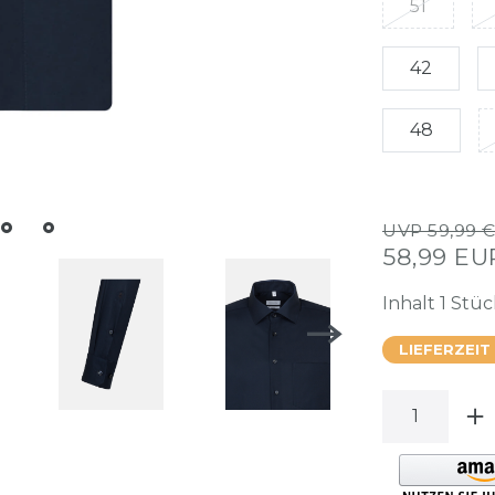
51
42
48
UVP 59,99 
58,99 E
Inhalt
1
Stüc
LIEFERZEIT