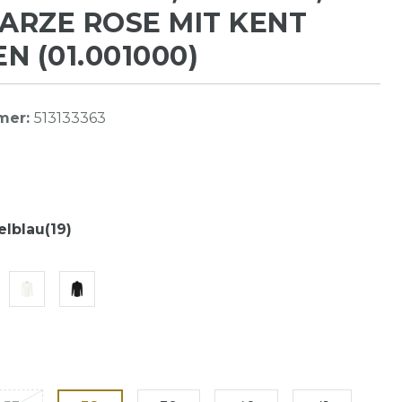
RZE ROSE MIT KENT
N (01.001000)
mer:
513133363
lblau(19)