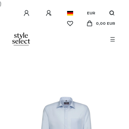
}
EUR
0,00 EUR
☰