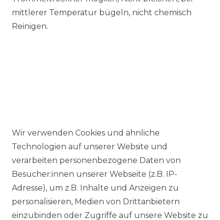
mittlerer Temperatur bügeln, nicht chemisch
Reinigen.
Wir verwenden Cookies und ähnliche
Ähnlicher Artikel
Technologien auf unserer Website und
verarbeiten personenbezogene Daten von
Besucher:innen unserer Webseite (z.B. IP-
Casa Moda - Comfort Fit -
Adresse), um z.B. Inhalte und Anzeigen zu
Bügelfreies Herren Business
personalisieren, Medien von Drittanbietern
langarm Hemd verschiedene
einzubinden oder Zugriffe auf unsere Website zu
Farben (006050)