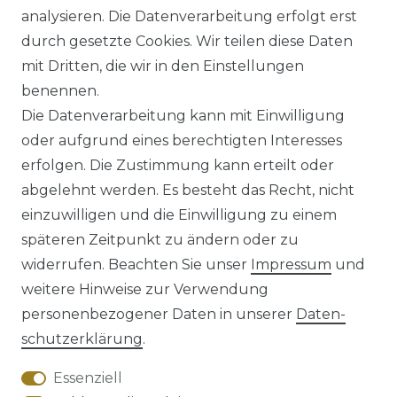
analysieren. Die Datenverarbeitung erfolgt erst
UVP 49,99 €
ab 47,99 € *
durch gesetzte Cookies. Wir teilen diese Daten
mit Dritten, die wir in den Einstellungen
benennen.
*
inkl. ges. MwSt.
zzgl.
Versandkosten
Die Datenverarbeitung kann mit Einwilligung
oder aufgrund eines berechtigten Interesses
erfolgen. Die Zustimmung kann erteilt oder
abgelehnt werden. Es besteht das Recht, nicht
einzuwilligen und die Einwilligung zu einem
späteren Zeitpunkt zu ändern oder zu
Impressum
Daten­schutz­erklärung
widerrufen. Beachten Sie unser
Impressum
und
weitere Hinweise zur Verwendung
personenbezogener Daten in unserer
Daten­
schutz­erklärung
.
AGB
Barrierefreiheitserklärung
Essenziell