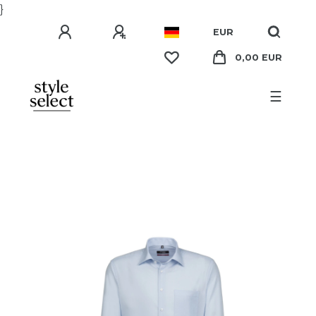
}
EUR
0,00 EUR
☰