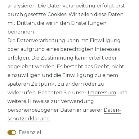
analysieren. Die Datenverarbeitung erfolgt erst
UVP 49,99 €
ab 47,99 € *
durch gesetzte Cookies. Wir teilen diese Daten
mit Dritten, die wir in den Einstellungen
benennen.
*
inkl. ges. MwSt.
zzgl.
Versandkosten
Die Datenverarbeitung kann mit Einwilligung
oder aufgrund eines berechtigten Interesses
erfolgen. Die Zustimmung kann erteilt oder
abgelehnt werden. Es besteht das Recht, nicht
einzuwilligen und die Einwilligung zu einem
späteren Zeitpunkt zu ändern oder zu
Impressum
Daten­schutz­erklärung
widerrufen. Beachten Sie unser
Impressum
und
weitere Hinweise zur Verwendung
personenbezogener Daten in unserer
Daten­
schutz­erklärung
.
AGB
Barrierefreiheitserklärung
Essenziell