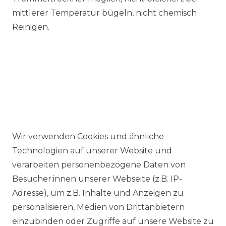
mittlerer Temperatur bügeln, nicht chemisch
Reinigen.
Wir verwenden Cookies und ähnliche
Ähnlicher Artikel
Technologien auf unserer Website und
verarbeiten personenbezogene Daten von
Besucher:innen unserer Webseite (z.B. IP-
Casa Moda - Comfort Fit -
Adresse), um z.B. Inhalte und Anzeigen zu
Bügelfreies Herren Business
personalisieren, Medien von Drittanbietern
langarm Hemd verschiedene
einzubinden oder Zugriffe auf unsere Website zu
Farben (006050)