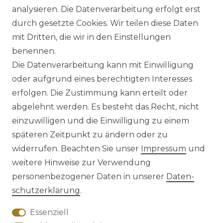
analysieren. Die Datenverarbeitung erfolgt erst
UVP 49,99 €
ab 47,99 € *
durch gesetzte Cookies. Wir teilen diese Daten
mit Dritten, die wir in den Einstellungen
benennen.
*
inkl. ges. MwSt.
zzgl.
Versandkosten
Die Datenverarbeitung kann mit Einwilligung
oder aufgrund eines berechtigten Interesses
erfolgen. Die Zustimmung kann erteilt oder
abgelehnt werden. Es besteht das Recht, nicht
einzuwilligen und die Einwilligung zu einem
späteren Zeitpunkt zu ändern oder zu
Impressum
Daten­schutz­erklärung
widerrufen. Beachten Sie unser
Impressum
und
weitere Hinweise zur Verwendung
personenbezogener Daten in unserer
Daten­
schutz­erklärung
.
AGB
Barrierefreiheitserklärung
Essenziell