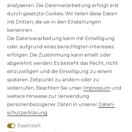
analysieren. Die Datenverarbeitung erfolgt erst
UVP 49,99 €
ab 47,99 € *
durch gesetzte Cookies. Wir teilen diese Daten
mit Dritten, die wir in den Einstellungen
benennen.
*
inkl. ges. MwSt.
zzgl.
Versandkosten
Die Datenverarbeitung kann mit Einwilligung
oder aufgrund eines berechtigten Interesses
erfolgen. Die Zustimmung kann erteilt oder
abgelehnt werden. Es besteht das Recht, nicht
einzuwilligen und die Einwilligung zu einem
späteren Zeitpunkt zu ändern oder zu
Impressum
Daten­schutz­erklärung
widerrufen. Beachten Sie unser
Impressum
und
weitere Hinweise zur Verwendung
personenbezogener Daten in unserer
Daten­
schutz­erklärung
.
AGB
Barrierefreiheitserklärung
Essenziell