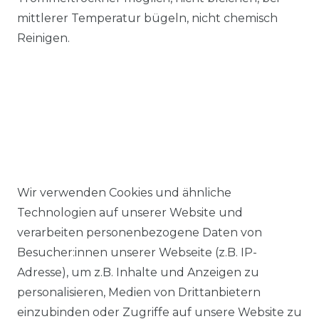
mittlerer Temperatur bügeln, nicht chemisch
Reinigen.
Wir verwenden Cookies und ähnliche
Ähnlicher Artikel
Technologien auf unserer Website und
verarbeiten personenbezogene Daten von
Besucher:innen unserer Webseite (z.B. IP-
Casa Moda - Comfort Fit -
Adresse), um z.B. Inhalte und Anzeigen zu
Bügelfreies Herren Business
personalisieren, Medien von Drittanbietern
langarm Hemd verschiedene
einzubinden oder Zugriffe auf unsere Website zu
Farben (006050)