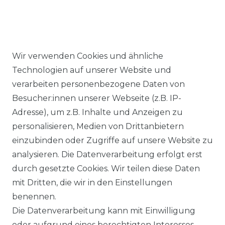
Wir verwenden Cookies und ähnliche
Technologien auf unserer Website und
verarbeiten personenbezogene Daten von
Ähnlicher Artikel
Besucher:innen unserer Webseite (z.B. IP-
Adresse), um z.B. Inhalte und Anzeigen zu
personalisieren, Medien von Drittanbietern
Seidensticker - Herren
einzubinden oder Zugriffe auf unsere Website zu
Business Hemd (01.153480)
analysieren. Die Datenverarbeitung erfolgt erst
UVP 59,99 €
ab 58,99 € *
durch gesetzte Cookies. Wir teilen diese Daten
mit Dritten, die wir in den Einstellungen
benennen.
*
inkl. ges. MwSt.
zzgl.
Versandkosten
Die Datenverarbeitung kann mit Einwilligung
oder aufgrund eines berechtigten Interesses