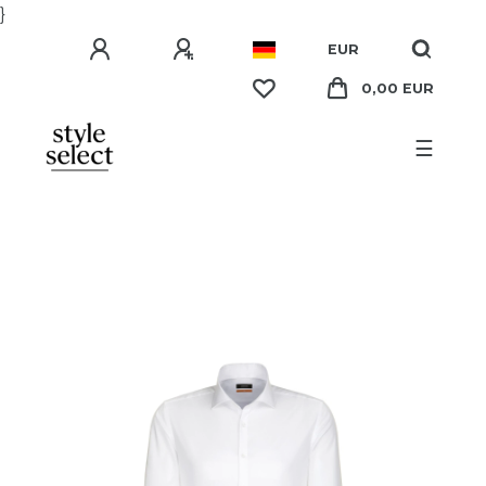
}
EUR
0,00 EUR
☰