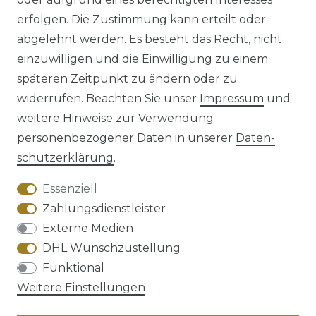
erfolgen. Die Zustimmung kann erteilt oder
abgelehnt werden. Es besteht das Recht, nicht
einzuwilligen und die Einwilligung zu einem
späteren Zeitpunkt zu ändern oder zu
Impressum
Daten­schutz­erklärung
widerrufen. Beachten Sie unser
Impressum
und
weitere Hinweise zur Verwendung
personenbezogener Daten in unserer
Daten­
schutz­erklärung
.
AGB
Barrierefreiheitserklärung
Essenziell
Zahlungsdienstleister
Externe Medien
DHL Wunschzustellung
Widerrufs­recht
Funktional
Weitere Einstellungen