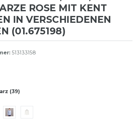
RZE ROSE MIT KENT
N IN VERSCHIEDENEN
N (01.675198)
mer:
513133158
rz (39)