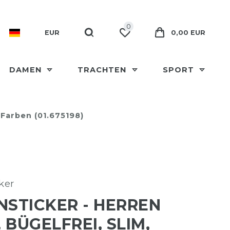
0
EUR
0,00 EUR
DAMEN
TRACHTEN
SPORT
Farben (01.675198)
ker
NSTICKER - HERREN
 BÜGELFREI, SLIM,