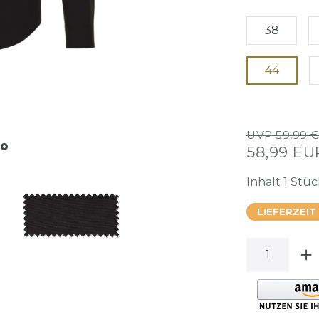
38
44
UVP 59,99 
58,99 E
Inhalt
1
Stüc
LIEFERZEIT