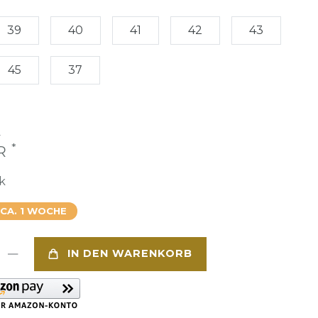
39
40
41
42
43
45
37
€
*
UR
k
 CA. 1 WOCHE
IN DEN WARENKORB