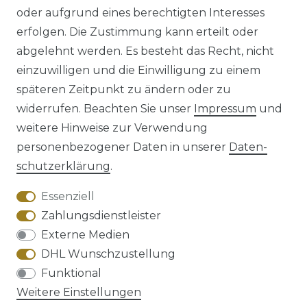
oder aufgrund eines berechtigten Interesses
erfolgen. Die Zustimmung kann erteilt oder
abgelehnt werden. Es besteht das Recht, nicht
einzuwilligen und die Einwilligung zu einem
späteren Zeitpunkt zu ändern oder zu
Impressum
Daten­schutz­erklärung
widerrufen. Beachten Sie unser
Impressum
und
weitere Hinweise zur Verwendung
personenbezogener Daten in unserer
Daten­
schutz­erklärung
.
AGB
Barrierefreiheitserklärung
Essenziell
Zahlungsdienstleister
Externe Medien
DHL Wunschzustellung
Widerrufs­recht
Funktional
Weitere Einstellungen