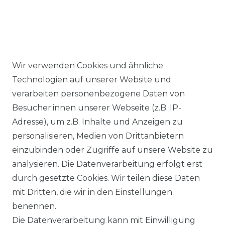
Wir verwenden Cookies und ähnliche
Ähnlicher Artikel
Technologien auf unserer Website und
verarbeiten personenbezogene Daten von
Besucher:innen unserer Webseite (z.B. IP-
Venti - Modern Fit - Herren
Adresse), um z.B. Inhalte und Anzeigen zu
Hemd mit Kent-Kragen mit
personalisieren, Medien von Drittanbietern
extra langen Arm (69cm)
einzubinden oder Zugriffe auf unsere Website zu
(001889)
analysieren. Die Datenverarbeitung erfolgt erst
UVP 54,99 €
ab 52,99 € *
durch gesetzte Cookies. Wir teilen diese Daten
mit Dritten, die wir in den Einstellungen
benennen.
*
inkl. ges. MwSt.
zzgl.
Versandkosten
Die Datenverarbeitung kann mit Einwilligung