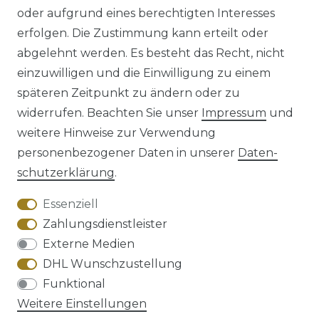
oder aufgrund eines berechtigten Interesses
erfolgen. Die Zustimmung kann erteilt oder
abgelehnt werden. Es besteht das Recht, nicht
einzuwilligen und die Einwilligung zu einem
späteren Zeitpunkt zu ändern oder zu
Impressum
Daten­schutz­erklärung
widerrufen. Beachten Sie unser
Impressum
und
weitere Hinweise zur Verwendung
personenbezogener Daten in unserer
Daten­
schutz­erklärung
.
AGB
Barrierefreiheitserklärung
Essenziell
Zahlungsdienstleister
Externe Medien
DHL Wunschzustellung
Widerrufs­recht
Funktional
Weitere Einstellungen