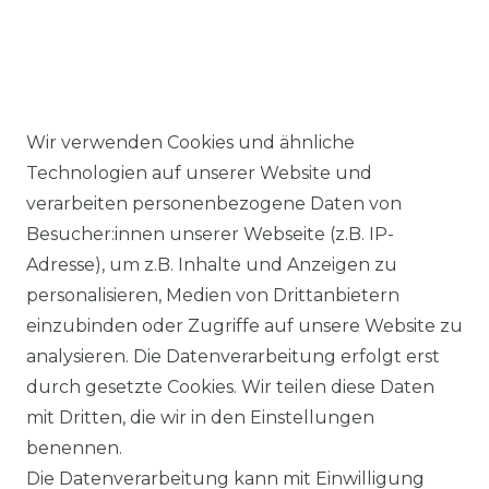
Wir verwenden Cookies und ähnliche
Ähnlicher Artikel
Technologien auf unserer Website und
verarbeiten personenbezogene Daten von
Besucher:innen unserer Webseite (z.B. IP-
Venti - Modern Fit - Herren
Adresse), um z.B. Inhalte und Anzeigen zu
Hemd mit Kent-Kragen mit
personalisieren, Medien von Drittanbietern
extra langen Arm (69cm)
einzubinden oder Zugriffe auf unsere Website zu
(001889)
analysieren. Die Datenverarbeitung erfolgt erst
UVP 54,99 €
ab 52,99 € *
durch gesetzte Cookies. Wir teilen diese Daten
mit Dritten, die wir in den Einstellungen
benennen.
*
inkl. ges. MwSt.
zzgl.
Versandkosten
Die Datenverarbeitung kann mit Einwilligung