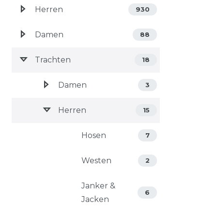
Herren
930
Damen
88
Trachten
18
Damen
3
Herren
15
Hosen
7
Westen
2
Janker &
6
Jacken