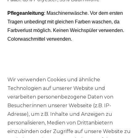
Pflegeanleitung
: Maschinenwäsche.
Vor dem ersten
Tragen unbedingt mit gleichen Farben waschen, da
Farbverlust möglich. Keinen Weichspüler verwenden.
Colorwaschmittel verwenden.
Wir verwenden Cookies und ähnliche
Ähnlicher Artikel
Technologien auf unserer Website und
verarbeiten personenbezogene Daten von
Besucher:innen unserer Webseite (z.B. IP-
Authentic klein - Herren Sport
Adresse), um z.B. Inhalte und Anzeigen zu
und Freizeit Hose aus
personalisieren, Medien von Drittanbietern
Baumwollmischung in
einzubinden oder Zugriffe auf unsere Website zu
verschiedenen Farben (53022)