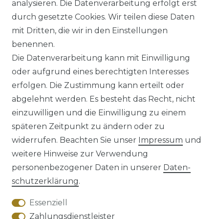
analysieren. Die Datenverarbeitung erfolgt erst
ab 54,95 € *
durch gesetzte Cookies. Wir teilen diese Daten
mit Dritten, die wir in den Einstellungen
benennen.
*
inkl. ges. MwSt.
zzgl.
Versandkosten
Die Datenverarbeitung kann mit Einwilligung
oder aufgrund eines berechtigten Interesses
erfolgen. Die Zustimmung kann erteilt oder
abgelehnt werden. Es besteht das Recht, nicht
einzuwilligen und die Einwilligung zu einem
späteren Zeitpunkt zu ändern oder zu
Impressum
Daten­schutz­erklärung
widerrufen. Beachten Sie unser
Impressum
und
weitere Hinweise zur Verwendung
personenbezogener Daten in unserer
Daten­
schutz­erklärung
.
AGB
Barrierefreiheitserklärung
Essenziell
Zahlungsdienstleister