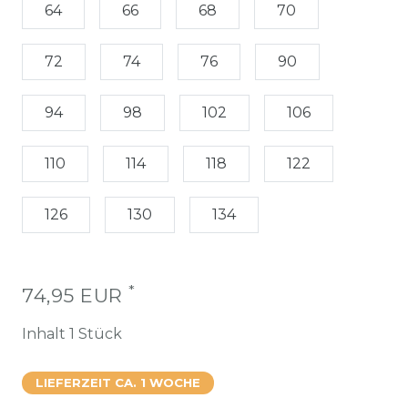
64
66
68
70
72
74
76
90
94
98
102
106
110
114
118
122
126
130
134
*
74,95 EUR
Inhalt
1
Stück
LIEFERZEIT CA. 1 WOCHE