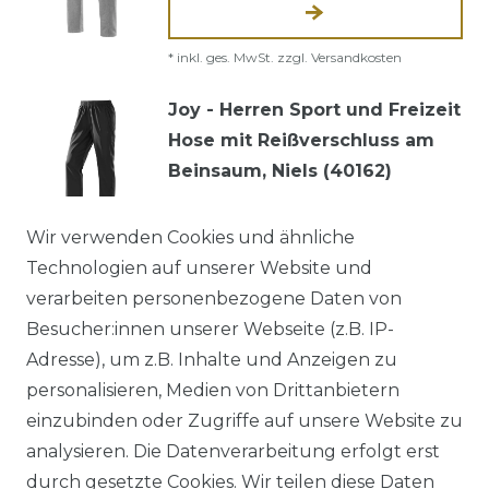
*
inkl. ges. MwSt.
zzgl.
Versandkosten
Joy - Herren Sport und Freizeit
Hose mit Reißverschluss am
Beinsaum, Niels (40162)
69,95 € *
Wir verwenden Cookies und ähnliche
Technologien auf unserer Website und
verarbeiten personenbezogene Daten von
*
inkl. ges. MwSt.
zzgl.
Versandkosten
Besucher:innen unserer Webseite (z.B. IP-
Authentic klein - Herren Sport
Adresse), um z.B. Inhalte und Anzeigen zu
und Freizeit Hose aus
personalisieren, Medien von Drittanbietern
Baumwollmischung in
einzubinden oder Zugriffe auf unsere Website zu
verschiedenen Farben (53022)
analysieren. Die Datenverarbeitung erfolgt erst
ab 54,95 € *
durch gesetzte Cookies. Wir teilen diese Daten