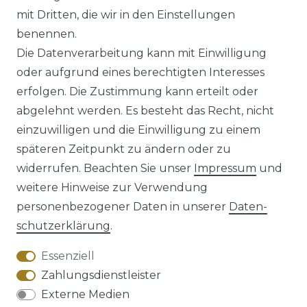
mit Dritten, die wir in den Einstellungen
benennen.
Die Datenverarbeitung kann mit Einwilligung
*
inkl. ges. MwSt.
zzgl.
Versandkosten
oder aufgrund eines berechtigten Interesses
erfolgen. Die Zustimmung kann erteilt oder
abgelehnt werden. Es besteht das Recht, nicht
einzuwilligen und die Einwilligung zu einem
späteren Zeitpunkt zu ändern oder zu
Impressum
Daten­schutz­erklärung
widerrufen. Beachten Sie unser
Impressum
und
weitere Hinweise zur Verwendung
personenbezogener Daten in unserer
Daten­
schutz­erklärung
.
AGB
Barrierefreiheitserklärung
Essenziell
Zahlungsdienstleister
Externe Medien