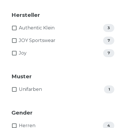
Hersteller
Authentic Klein
3
JOY Sportswear
7
Joy
7
Muster
Unifarben
1
Gender
Herren
4