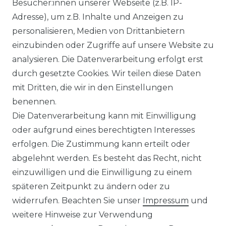
Besucher:innen unserer Webseite (z.B. IP-
Adresse), um z.B. Inhalte und Anzeigen zu
Joy - Herren Sport und Freizeit
personalisieren, Medien von Drittanbietern
Hose in verschiedenen Farben,
einzubinden oder Zugriffe auf unsere Website zu
Marco (309)
analysieren. Die Datenverarbeitung erfolgt erst
ab 49,95 € *
durch gesetzte Cookies. Wir teilen diese Daten
mit Dritten, die wir in den Einstellungen
benennen.
*
inkl. ges. MwSt.
zzgl.
Versandkosten
Die Datenverarbeitung kann mit Einwilligung
oder aufgrund eines berechtigten Interesses
erfolgen. Die Zustimmung kann erteilt oder
abgelehnt werden. Es besteht das Recht, nicht
einzuwilligen und die Einwilligung zu einem
späteren Zeitpunkt zu ändern oder zu
Impressum
Daten­schutz­erklärung
widerrufen. Beachten Sie unser
Impressum
und
weitere Hinweise zur Verwendung