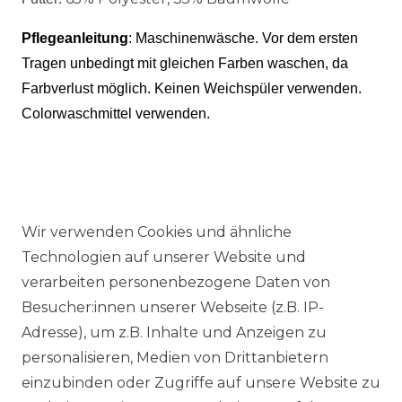
Pflegeanleitung
: Maschinenwäsche.
Vor dem ersten
Tragen unbedingt mit gleichen Farben waschen, da
Farbverlust möglich. Keinen Weichspüler verwenden.
Colorwaschmittel verwenden.
Wir verwenden Cookies und ähnliche
Ähnlicher Artikel
Technologien auf unserer Website und
verarbeiten personenbezogene Daten von
Besucher:innen unserer Webseite (z.B. IP-
Authentic klein - Herren Sport
Adresse), um z.B. Inhalte und Anzeigen zu
und Freizeit Hose aus
personalisieren, Medien von Drittanbietern
Baumwollmischung in
einzubinden oder Zugriffe auf unsere Website zu
verschiedenen Farben (53022)