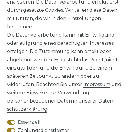
analysieren. Die Datenverarbeitung erfolgt erst
ab 54,95 € *
durch gesetzte Cookies. Wir teilen diese Daten
mit Dritten, die wir in den Einstellungen
benennen.
*
inkl. ges. MwSt.
zzgl.
Versandkosten
Die Datenverarbeitung kann mit Einwilligung
oder aufgrund eines berechtigten Interesses
erfolgen. Die Zustimmung kann erteilt oder
abgelehnt werden. Es besteht das Recht, nicht
einzuwilligen und die Einwilligung zu einem
späteren Zeitpunkt zu ändern oder zu
Impressum
Daten­schutz­erklärung
widerrufen. Beachten Sie unser
Impressum
und
weitere Hinweise zur Verwendung
personenbezogener Daten in unserer
Daten­
schutz­erklärung
.
AGB
Barrierefreiheitserklärung
Essenziell
Zahlungsdienstleister