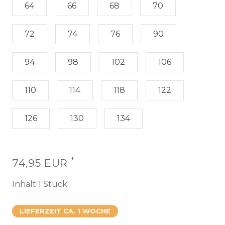
64
66
68
70
72
74
76
90
94
98
102
106
110
114
118
122
126
130
134
*
74,95 EUR
Inhalt
1
Stück
LIEFERZEIT CA. 1 WOCHE