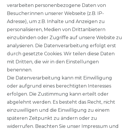
Ähnlicher Artikel
verarbeiten personenbezogene Daten von
Besucher:innen unserer Webseite (z.B. IP-
Adresse), um z.B. Inhalte und Anzeigen zu
Brühl - Comfort Fit - Herren 5
personalisieren, Medien von Drittanbietern
Pocket Jeans Hose, York
einzubinden oder Zugriffe auf unsere Website zu
(755184140100)
analysieren. Die Datenverarbeitung erfolgt erst
ab 99,95 € *
durch gesetzte Cookies. Wir teilen diese Daten
mit Dritten, die wir in den Einstellungen
benennen.
*
inkl. ges. MwSt.
zzgl.
Versandkosten
Die Datenverarbeitung kann mit Einwilligung
oder aufgrund eines berechtigten Interesses
erfolgen. Die Zustimmung kann erteilt oder
abgelehnt werden. Es besteht das Recht, nicht
einzuwilligen und die Einwilligung zu einem
späteren Zeitpunkt zu ändern oder zu
Impressum
Daten­schutz­erklärung
widerrufen. Beachten Sie unser
Impressum
und