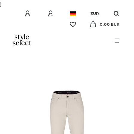
}
EUR
0,00 EUR
☰