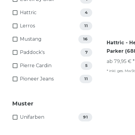
Hattric
4
Lerros
11
Mustang
16
Hattric - 
Parker (68
Paddock's
7
ab 79,95 € *
Pierre Cardin
5
*
inkl. ges. MwSt
Pioneer Jeans
11
Muster
Unifarben
91