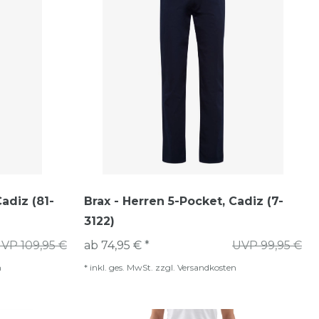
adiz (81-
Brax - Herren 5-Pocket, Cadiz (7-
3122)
VP 109,95 €
ab 74,95 € *
UVP 99,95 €
n
*
inkl. ges. MwSt.
zzgl.
Versandkosten