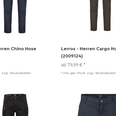
erren Chino Hose
Lerros - Herren Cargo H
(2009124)
ab 79,99 € *
.
zzgl.
Versandkosten
*
inkl. ges. MwSt.
zzgl.
Versandkoste