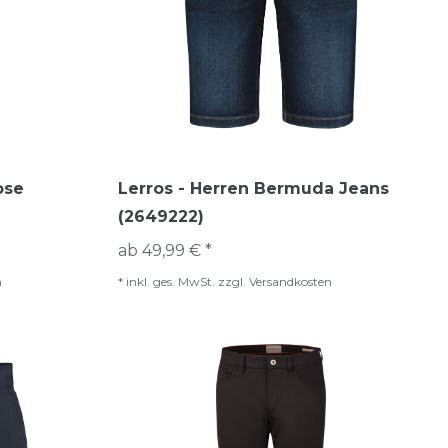
ose
Lerros - Herren Bermuda Jeans
(2649222)
ab 49,99 € *
n
*
inkl. ges. MwSt.
zzgl.
Versandkosten