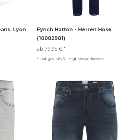
eans, Lyon
Fynch Hatton - Herren Hose
(10002901)
ab 79,95 € *
n
*
inkl. ges. MwSt.
zzgl.
Versandkosten