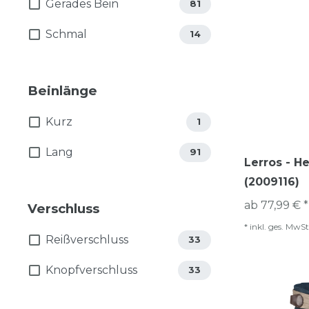
Gerades Bein
81
Schmal
14
Beinlänge
Kurz
1
Lang
91
Lerros - H
(2009116)
ab 77,99 € *
Verschluss
*
inkl. ges. MwSt
Reißverschluss
33
Knopfverschluss
33