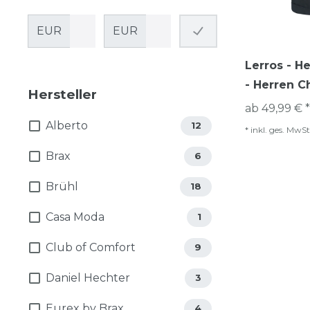
EUR
EUR
Lerros - H
- Herren C
Hersteller
ab 49,99 € *
Alberto
12
*
inkl. ges. MwSt
Brax
6
Brühl
18
Casa Moda
1
Club of Comfort
9
Daniel Hechter
3
Eurex by Brax
4