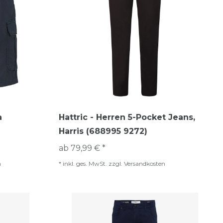
a
Hattric - Herren 5-Pocket Jeans,
Harris (688995 9272)
ab 79,99 € *
n
*
inkl. ges. MwSt.
zzgl.
Versandkosten