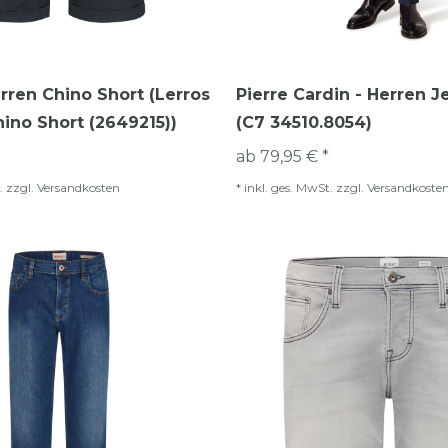
erren Chino Short (Lerros
Pierre Cardin - Herren J
hino Short (2649215))
(C7 34510.8054)
ab 79,95 € *
.
zzgl.
Versandkosten
*
inkl. ges. MwSt.
zzgl.
Versandkoste