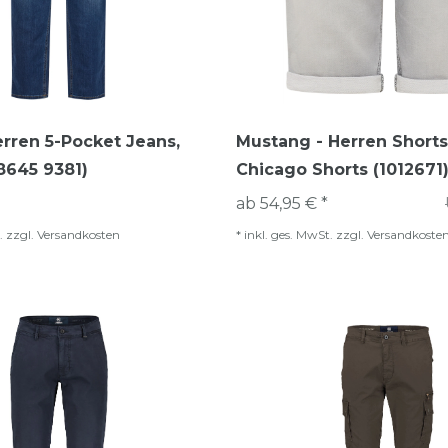
Herren 5-Pocket Jeans,
Mustang - Herren Shorts,
8645 9381)
Chicago Shorts (1012671
ab 54,95 € *
.
zzgl.
Versandkosten
*
inkl. ges. MwSt.
zzgl.
Versandkoste