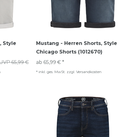
 Style
Mustang - Herren Shorts, Style
)
Chicago Shorts (1012670)
UVP 65,99 €
ab 65,99 € *
n
*
inkl. ges. MwSt.
zzgl.
Versandkosten