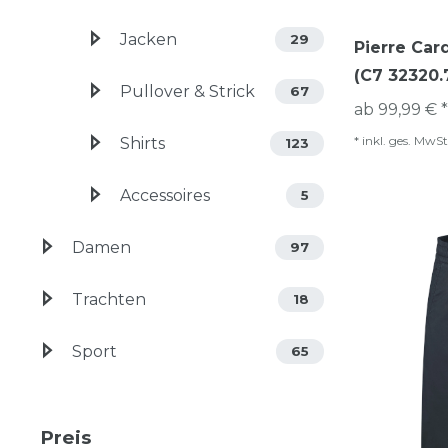
Jacken
29
Pierre Card
(C7 32320.
Pullover & Strick
67
ab 99,99 € *
*
inkl. ges. MwSt
Shirts
123
Accessoires
5
Damen
97
Trachten
18
Sport
65
Preis