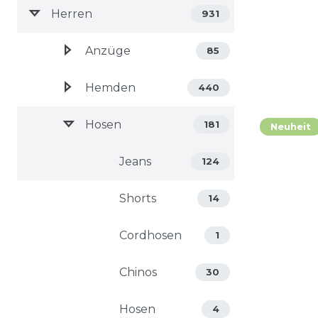
Herren
931
Anzüge
85
Hemden
440
Hosen
181
Neuheit
Jeans
124
Shorts
14
Cordhosen
1
Chinos
30
Hosen
4