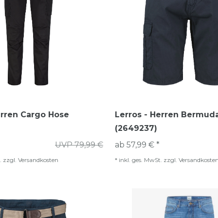
erren Cargo Hose
Lerros - Herren Bermud
(2649237)
UVP 79,99 €
ab 57,99 € *
.
zzgl.
Versandkosten
*
inkl. ges. MwSt.
zzgl.
Versandkoste