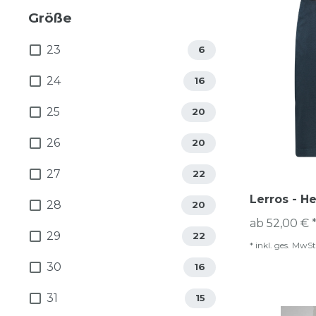
Größe
23
6
24
16
25
20
26
20
27
22
Lerros - H
28
20
ab 52,00 € 
29
22
*
inkl. ges. MwSt
30
16
31
15