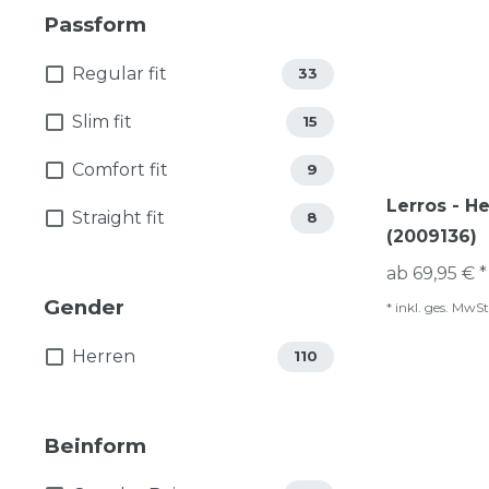
Passform
Regular fit
33
Slim fit
15
Comfort fit
9
Lerros - H
Straight fit
8
(2009136)
ab 69,95 € *
Gender
*
inkl. ges. MwSt
Herren
110
Beinform