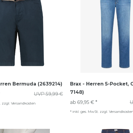
erren Bermuda (2639214)
Brax - Herren 5-Pocket, C
7148)
*
UVP 59,99 €
ab 69,95 € *
U
.
zzgl.
Versandkosten
*
inkl. ges. MwSt.
zzgl.
Versandkoste