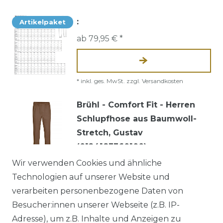
:
Artikelpaket
ab 79,95 € *
*
inkl. ges. MwSt.
zzgl.
Versandkosten
Brühl - Comfort Fit - Herren
Schlupfhose aus Baumwoll-
Stretch, Gustav
(0124183360100)
Wir verwenden Cookies und ähnliche
ab 67,95 € *
UVP 69,95 €
Technologien auf unserer Website und
verarbeiten personenbezogene Daten von
Besucher:innen unserer Webseite (z.B. IP-
*
inkl. ges. MwSt.
zzgl.
Versandkosten
Adresse), um z.B. Inhalte und Anzeigen zu