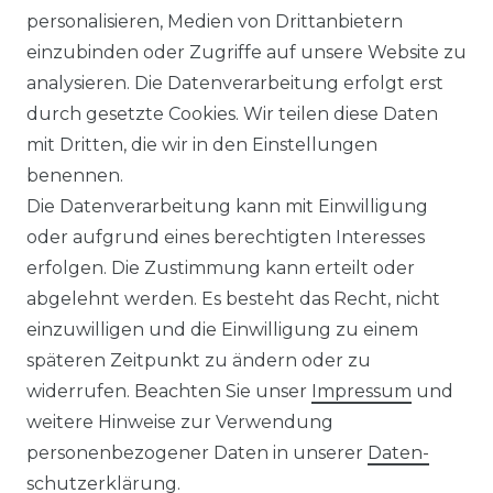
Brühl - Herren Schlupfhose in
personalisieren, Medien von Drittanbietern
verschiedenen Farben, Gustav
einzubinden oder Zugriffe auf unsere Website zu
(0124190340100)
analysieren. Die Datenverarbeitung erfolgt erst
ab 69,95 € *
durch gesetzte Cookies. Wir teilen diese Daten
mit Dritten, die wir in den Einstellungen
benennen.
Die Datenverarbeitung kann mit Einwilligung
*
inkl. ges. MwSt.
zzgl.
Versandkosten
oder aufgrund eines berechtigten Interesses
erfolgen. Die Zustimmung kann erteilt oder
abgelehnt werden. Es besteht das Recht, nicht
einzuwilligen und die Einwilligung zu einem
späteren Zeitpunkt zu ändern oder zu
Impressum
Daten­schutz­erklärung
widerrufen. Beachten Sie unser
Impressum
und
weitere Hinweise zur Verwendung
personenbezogener Daten in unserer
Daten­
schutz­erklärung
.