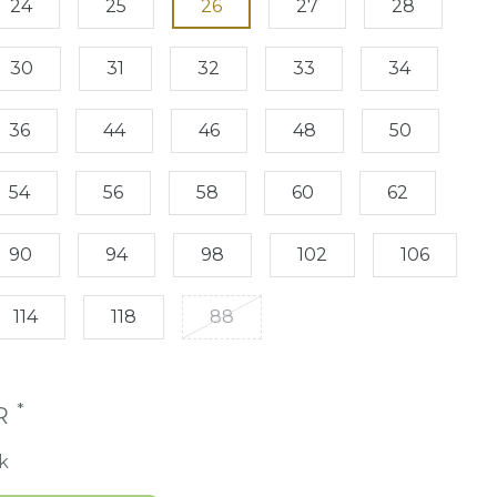
24
25
26
27
28
30
31
32
33
34
36
44
46
48
50
54
56
58
60
62
90
94
98
102
106
114
118
88
*
UR
k