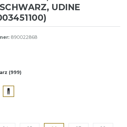
SCHWARZ, UDINE
003451100)
mer:
890022868
rz (999)