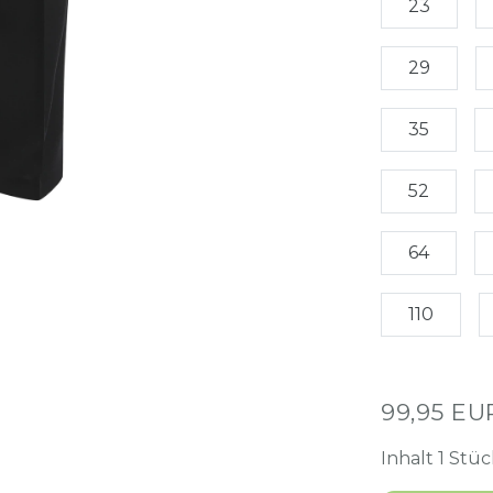
23
29
35
52
64
110
99,95 E
Inhalt
1
Stüc