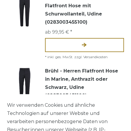
Flatfront Hose mit
Schurwollanteil, Udine
(0283003455100)
ab 99,95 € *
*
inkl. ges. MwSt.
zzgl.
Versandkosten
Brühl - Herren Flatfront Hose
in Marine, Anthrazit oder
Schwarz, Udine
(0283003451100)
Wir verwenden Cookies und ähnliche
ab 99,95 € *
Technologien auf unserer Website und
verarbeiten personenbezogene Daten von
Besucher:innen unserer Webseite (z.B. IP-
*
inkl. ges. MwSt.
zzgl.
Versandkosten