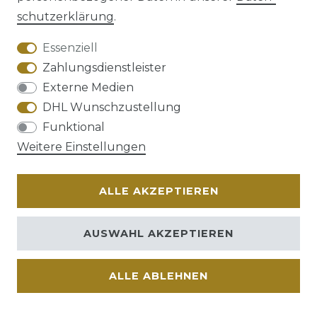
schutz­erklärung
.
AGB
Barrierefreiheitserklärung
Essenziell
Zahlungsdienstleister
Externe Medien
DHL Wunschzustellung
Widerrufs­recht
Funktional
Weitere Einstellungen
ALLE AKZEPTIEREN
Kontakt
VERTRAG WIDERRUFEN
AUSWAHL AKZEPTIEREN
ALLE ABLEHNEN
© Copyright 2026 | Alle Rechte vorbehalten.