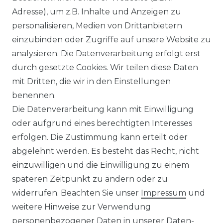
Adresse), um z.B. Inhalte und Anzeigen zu
Brühl - Herren Flatfront
personalisieren, Medien von Drittanbietern
Stretchhose, Udine
einzubinden oder Zugriffe auf unsere Website zu
(0283003319100)
analysieren. Die Datenverarbeitung erfolgt erst
ab 79,95 € *
durch gesetzte Cookies. Wir teilen diese Daten
mit Dritten, die wir in den Einstellungen
benennen.
Die Datenverarbeitung kann mit Einwilligung
*
inkl. ges. MwSt.
zzgl.
Versandkosten
oder aufgrund eines berechtigten Interesses
erfolgen. Die Zustimmung kann erteilt oder
abgelehnt werden. Es besteht das Recht, nicht
einzuwilligen und die Einwilligung zu einem
späteren Zeitpunkt zu ändern oder zu
Impressum
Daten­schutz­erklärung
widerrufen. Beachten Sie unser
Impressum
und
weitere Hinweise zur Verwendung
personenbezogener Daten in unserer
Daten­