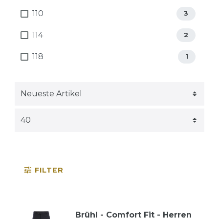
110
3
114
2
118
1
FILTER
Brühl - Comfort Fit - Herren