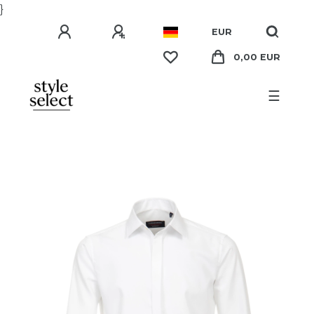
}
EUR
0,00 EUR
☰