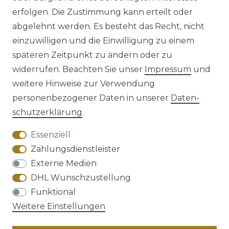
erfolgen. Die Zustimmung kann erteilt oder
abgelehnt werden. Es besteht das Recht, nicht
einzuwilligen und die Einwilligung zu einem
späteren Zeitpunkt zu ändern oder zu
Impressum
Daten­schutz­erklärung
widerrufen. Beachten Sie unser
Impressum
und
weitere Hinweise zur Verwendung
personenbezogener Daten in unserer
Daten­
schutz­erklärung
.
AGB
Barrierefreiheitserklärung
Essenziell
Zahlungsdienstleister
Externe Medien
DHL Wunschzustellung
Widerrufs­recht
Funktional
Weitere Einstellungen