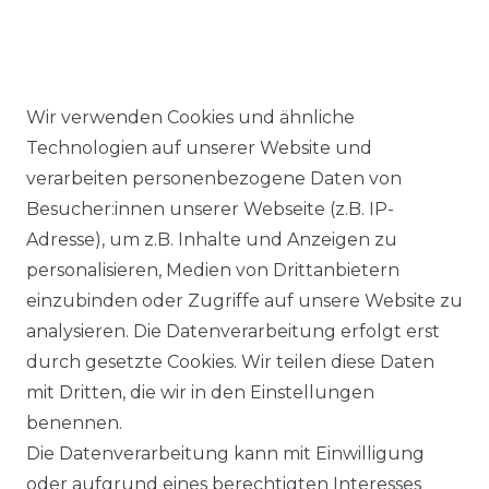
Wir verwenden Cookies und ähnliche
Ähnlicher Artikel
Technologien auf unserer Website und
verarbeiten personenbezogene Daten von
Besucher:innen unserer Webseite (z.B. IP-
Casa Moda - Comfort Fit -
Adresse), um z.B. Inhalte und Anzeigen zu
Herren Hemd mit extra
personalisieren, Medien von Drittanbietern
kürzerem Arm (58cm),
einzubinden oder Zugriffe auf unsere Website zu
(006058)
analysieren. Die Datenverarbeitung erfolgt erst
UVP 54,99 €
ab 52,99 € *
durch gesetzte Cookies. Wir teilen diese Daten
mit Dritten, die wir in den Einstellungen
benennen.
*
inkl. ges. MwSt.
zzgl.
Versandkosten
Die Datenverarbeitung kann mit Einwilligung
oder aufgrund eines berechtigten Interesses