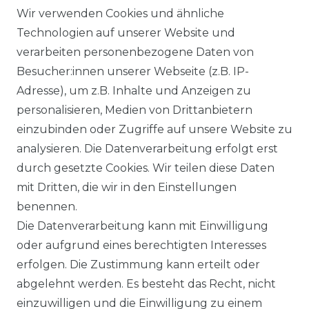
Wir verwenden Cookies und ähnliche
Technologien auf unserer Website und
Ähnlicher Artikel
verarbeiten personenbezogene Daten von
Besucher:innen unserer Webseite (z.B. IP-
Adresse), um z.B. Inhalte und Anzeigen zu
Brax - Slim Fit - Damen 5-
personalisieren, Medien von Drittanbietern
Pocket Free to move: Five-
einzubinden oder Zugriffe auf unsere Website zu
Pocket-Röhrenjeans, Style
analysieren. Die Datenverarbeitung erfolgt erst
Shakira (70-6000)
durch gesetzte Cookies. Wir teilen diese Daten
UVP 99,95 €
ab 94,95 € *
mit Dritten, die wir in den Einstellungen
benennen.
Die Datenverarbeitung kann mit Einwilligung
*
inkl. ges. MwSt.
zzgl.
Versandkosten
oder aufgrund eines berechtigten Interesses
erfolgen. Die Zustimmung kann erteilt oder
abgelehnt werden. Es besteht das Recht, nicht
einzuwilligen und die Einwilligung zu einem