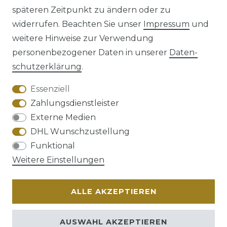
späteren Zeitpunkt zu ändern oder zu
Impressum
Daten­schutz­erklärung
widerrufen. Beachten Sie unser
Impressum
und
weitere Hinweise zur Verwendung
personenbezogener Daten in unserer
Daten­
schutz­erklärung
.
AGB
Barrierefreiheitserklärung
Essenziell
Zahlungsdienstleister
Externe Medien
DHL Wunschzustellung
Widerrufs­recht
Funktional
Weitere Einstellungen
ALLE AKZEPTIEREN
Kontakt
VERTRAG WIDERRUFEN
AUSWAHL AKZEPTIEREN