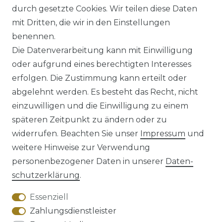
ab 54,95 € *
durch gesetzte Cookies. Wir teilen diese Daten
mit Dritten, die wir in den Einstellungen
benennen.
*
inkl. ges. MwSt.
zzgl.
Versandkosten
Die Datenverarbeitung kann mit Einwilligung
oder aufgrund eines berechtigten Interesses
erfolgen. Die Zustimmung kann erteilt oder
abgelehnt werden. Es besteht das Recht, nicht
einzuwilligen und die Einwilligung zu einem
späteren Zeitpunkt zu ändern oder zu
Impressum
Daten­schutz­erklärung
widerrufen. Beachten Sie unser
Impressum
und
weitere Hinweise zur Verwendung
personenbezogener Daten in unserer
Daten­
schutz­erklärung
.
AGB
Barrierefreiheitserklärung
Essenziell
Zahlungsdienstleister