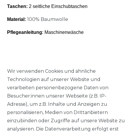
Taschen:
2 seitliche Einschubtaschen
100% Baumwolle
Material:
Pflegeanleitung
: Maschinenwäsche
Wir verwenden Cookies und ähnliche
Ähnlicher Artikel
Technologien auf unserer Website und
verarbeiten personenbezogene Daten von
Besucher:innen unserer Webseite (z.B. IP-
Authentic klein - Elastische
Adresse), um z.B. Inhalte und Anzeigen zu
Damen Sport und Freizeit
personalisieren, Medien von Drittanbietern
Hose aus Baumwollmix
einzubinden oder Zugriffe auf unsere Website zu
(03024)
analysieren. Die Datenverarbeitung erfolgt erst