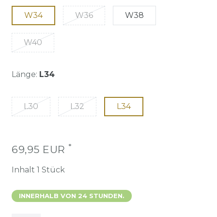
W34
W36
W38
W40
Länge:
L34
L30
L32
L34
*
69,95 EUR
Inhalt
1
Stück
INNERHALB VON 24 STUNDEN.