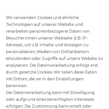
Wir verwenden Cookies und ähnliche
Technologien auf unserer Website und
verarbeiten personenbezogene Daten von
Ähnlicher Artikel
Besucher:innen unserer Webseite (z.B. IP-
Adresse), um z.B. Inhalte und Anzeigen zu
personalisieren, Medien von Drittanbietern
Lerros - Herren Bermuda
einzubinden oder Zugriffe auf unsere Website zu
(2649237)
analysieren. Die Datenverarbeitung erfolgt erst
ab 57,99 € *
durch gesetzte Cookies. Wir teilen diese Daten
mit Dritten, die wir in den Einstellungen
benennen.
*
inkl. ges. MwSt.
zzgl.
Versandkosten
Die Datenverarbeitung kann mit Einwilligung
oder aufgrund eines berechtigten Interesses
erfolgen. Die Zustimmung kann erteilt oder