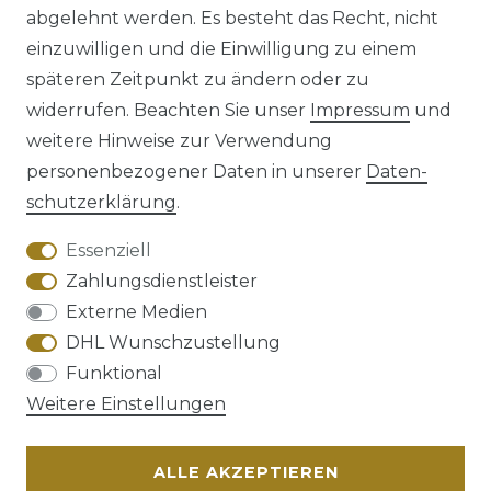
abgelehnt werden. Es besteht das Recht, nicht
einzuwilligen und die Einwilligung zu einem
späteren Zeitpunkt zu ändern oder zu
Impressum
Daten­schutz­erklärung
widerrufen. Beachten Sie unser
Impressum
und
weitere Hinweise zur Verwendung
personenbezogener Daten in unserer
Daten­
schutz­erklärung
.
AGB
Barrierefreiheitserklärung
Essenziell
Zahlungsdienstleister
Externe Medien
DHL Wunschzustellung
Widerrufs­recht
Funktional
Weitere Einstellungen
ALLE AKZEPTIEREN