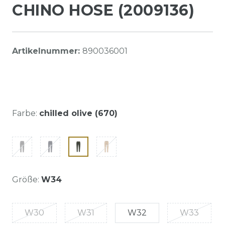
CHINO HOSE (2009136)
Artikelnummer:
890036001
Farbe:
chilled olive (670)
Größe:
W34
W30
W31
W32
W33