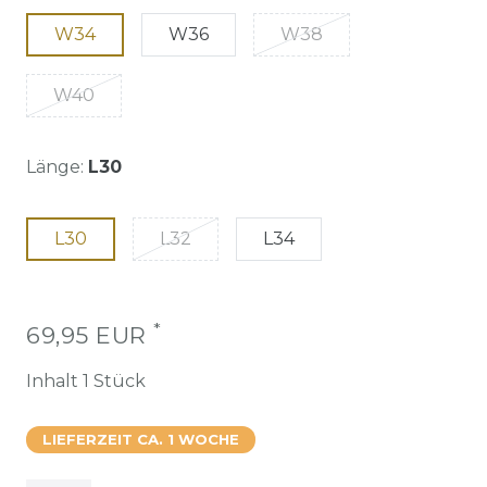
W34
W36
W38
W40
Länge:
L30
L30
L32
L34
*
69,95 EUR
Inhalt
1
Stück
LIEFERZEIT CA. 1 WOCHE