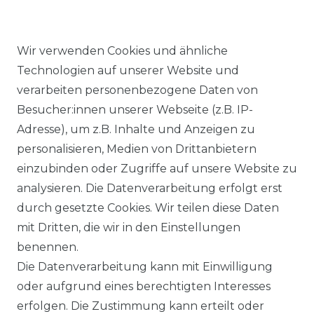
Wir verwenden Cookies und ähnliche
Technologien auf unserer Website und
verarbeiten personenbezogene Daten von
Ähnlicher Artikel
Besucher:innen unserer Webseite (z.B. IP-
Adresse), um z.B. Inhalte und Anzeigen zu
personalisieren, Medien von Drittanbietern
Lerros - Herren Bermuda
einzubinden oder Zugriffe auf unsere Website zu
(2649237)
analysieren. Die Datenverarbeitung erfolgt erst
ab 57,99 € *
durch gesetzte Cookies. Wir teilen diese Daten
mit Dritten, die wir in den Einstellungen
benennen.
*
inkl. ges. MwSt.
zzgl.
Versandkosten
Die Datenverarbeitung kann mit Einwilligung
oder aufgrund eines berechtigten Interesses
erfolgen. Die Zustimmung kann erteilt oder