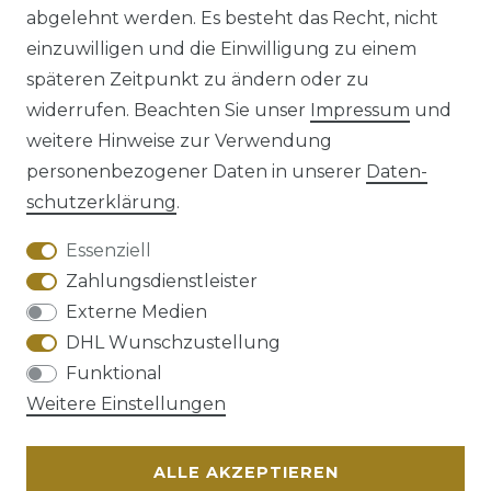
abgelehnt werden. Es besteht das Recht, nicht
einzuwilligen und die Einwilligung zu einem
späteren Zeitpunkt zu ändern oder zu
Impressum
Daten­schutz­erklärung
widerrufen. Beachten Sie unser
Impressum
und
weitere Hinweise zur Verwendung
personenbezogener Daten in unserer
Daten­
schutz­erklärung
.
AGB
Barrierefreiheitserklärung
Essenziell
Zahlungsdienstleister
Externe Medien
DHL Wunschzustellung
Widerrufs­recht
Funktional
Weitere Einstellungen
ALLE AKZEPTIEREN