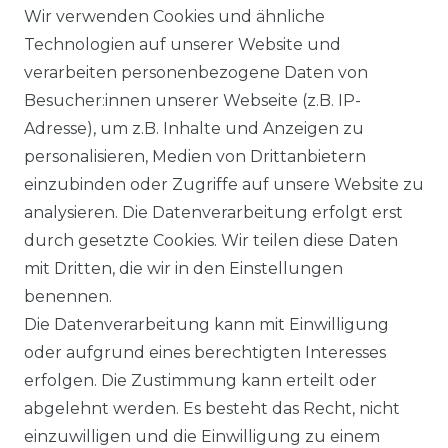
Wir verwenden Cookies und ähnliche
Technologien auf unserer Website und
verarbeiten personenbezogene Daten von
Ähnlicher Artikel
Besucher:innen unserer Webseite (z.B. IP-
Adresse), um z.B. Inhalte und Anzeigen zu
personalisieren, Medien von Drittanbietern
Lerros - Herren Bermuda
einzubinden oder Zugriffe auf unsere Website zu
(2649237)
analysieren. Die Datenverarbeitung erfolgt erst
ab 57,99 € *
durch gesetzte Cookies. Wir teilen diese Daten
mit Dritten, die wir in den Einstellungen
benennen.
*
inkl. ges. MwSt.
zzgl.
Versandkosten
Die Datenverarbeitung kann mit Einwilligung
oder aufgrund eines berechtigten Interesses
erfolgen. Die Zustimmung kann erteilt oder
abgelehnt werden. Es besteht das Recht, nicht
einzuwilligen und die Einwilligung zu einem