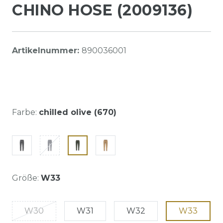
CHINO HOSE (2009136)
Artikelnummer:
890036001
Farbe:
chilled olive (670)
Größe:
W33
W30
W31
W32
W33