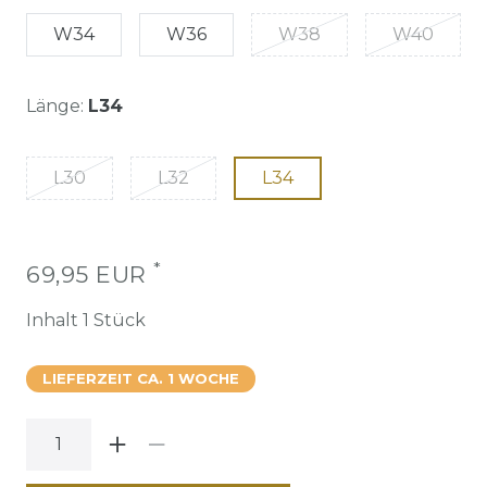
W34
W36
W38
W40
Länge:
L34
L30
L32
L34
*
69,95 EUR
Inhalt
1
Stück
LIEFERZEIT CA. 1 WOCHE