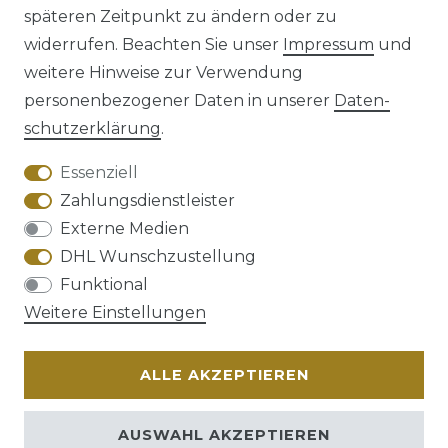
späteren Zeitpunkt zu ändern oder zu
Impressum
Daten­schutz­erklärung
widerrufen. Beachten Sie unser
Impressum
und
weitere Hinweise zur Verwendung
personenbezogener Daten in unserer
Daten­
schutz­erklärung
.
AGB
Barrierefreiheitserklärung
Essenziell
Zahlungsdienstleister
Externe Medien
DHL Wunschzustellung
Widerrufs­recht
Funktional
Weitere Einstellungen
ALLE AKZEPTIEREN
Kontakt
VERTRAG WIDERRUFEN
AUSWAHL AKZEPTIEREN