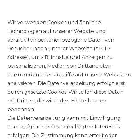
Wir verwenden Cookies und ähnliche
Technologien auf unserer Website und
verarbeiten personenbezogene Daten von
Ähnlicher Artikel
Besucher:innen unserer Webseite (z.B. IP-
Adresse), um z.B. Inhalte und Anzeigen zu
personalisieren, Medien von Drittanbietern
Lerros - Herren Bermuda
einzubinden oder Zugriffe auf unsere Website zu
(2649237)
analysieren. Die Datenverarbeitung erfolgt erst
ab 57,99 € *
durch gesetzte Cookies. Wir teilen diese Daten
mit Dritten, die wir in den Einstellungen
benennen.
*
inkl. ges. MwSt.
zzgl.
Versandkosten
Die Datenverarbeitung kann mit Einwilligung
oder aufgrund eines berechtigten Interesses
erfolgen. Die Zustimmung kann erteilt oder