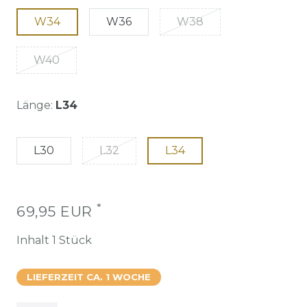
W34
W36
W38
W40
Länge:
L34
L30
L32
L34
*
69,95 EUR
Inhalt
1
Stück
LIEFERZEIT CA. 1 WOCHE