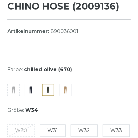
CHINO HOSE (2009136)
Artikelnummer:
890036001
Farbe:
chilled olive (670)
Größe:
W34
W30
W31
W32
W33