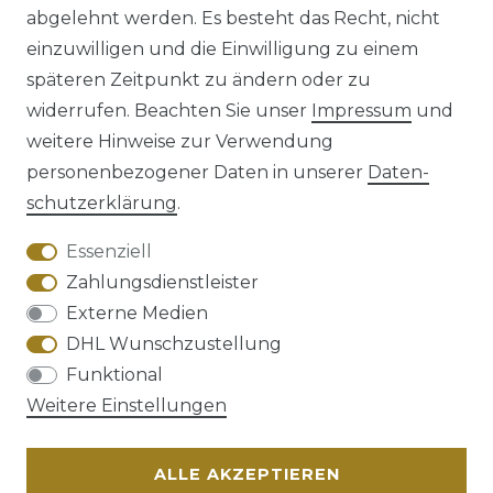
abgelehnt werden. Es besteht das Recht, nicht
einzuwilligen und die Einwilligung zu einem
späteren Zeitpunkt zu ändern oder zu
Impressum
Daten­schutz­erklärung
widerrufen. Beachten Sie unser
Impressum
und
weitere Hinweise zur Verwendung
personenbezogener Daten in unserer
Daten­
schutz­erklärung
.
AGB
Barrierefreiheitserklärung
Essenziell
Zahlungsdienstleister
Externe Medien
DHL Wunschzustellung
Widerrufs­recht
Funktional
Weitere Einstellungen
ALLE AKZEPTIEREN