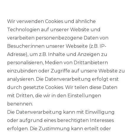
Wir verwenden Cookies und ähnliche
Technologien auf unserer Website und
verarbeiten personenbezogene Daten von
Ähnlicher Artikel
Besucher:innen unserer Webseite (z.B. IP-
Adresse), um z.B. Inhalte und Anzeigen zu
personalisieren, Medien von Drittanbietern
Lerros - Herren Bermuda
einzubinden oder Zugriffe auf unsere Website zu
(2649237)
analysieren. Die Datenverarbeitung erfolgt erst
ab 57,99 € *
durch gesetzte Cookies. Wir teilen diese Daten
mit Dritten, die wir in den Einstellungen
benennen.
*
inkl. ges. MwSt.
zzgl.
Versandkosten
Die Datenverarbeitung kann mit Einwilligung
oder aufgrund eines berechtigten Interesses
erfolgen. Die Zustimmung kann erteilt oder