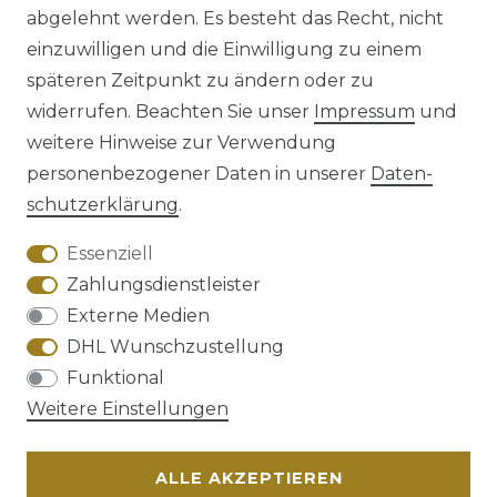
abgelehnt werden. Es besteht das Recht, nicht
einzuwilligen und die Einwilligung zu einem
späteren Zeitpunkt zu ändern oder zu
Impressum
Daten­schutz­erklärung
widerrufen. Beachten Sie unser
Impressum
und
weitere Hinweise zur Verwendung
personenbezogener Daten in unserer
Daten­
schutz­erklärung
.
AGB
Barrierefreiheitserklärung
Essenziell
Zahlungsdienstleister
Externe Medien
DHL Wunschzustellung
Widerrufs­recht
Funktional
Weitere Einstellungen
ALLE AKZEPTIEREN