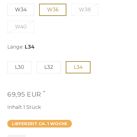
W34
W36
W38
W40
Länge:
L34
L30
L32
L34
*
69,95 EUR
Inhalt
1
Stück
LIEFERZEIT CA. 1 WOCHE