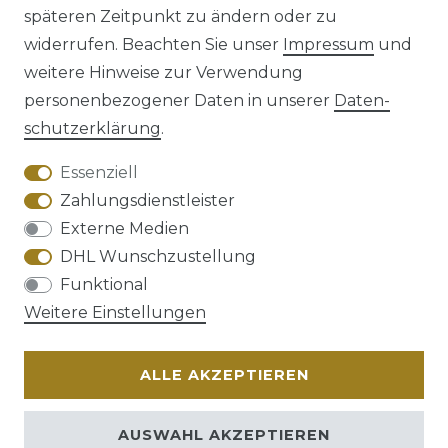
späteren Zeitpunkt zu ändern oder zu
Impressum
Daten­schutz­erklärung
widerrufen. Beachten Sie unser
Impressum
und
weitere Hinweise zur Verwendung
personenbezogener Daten in unserer
Daten­
schutz­erklärung
.
AGB
Barrierefreiheitserklärung
Essenziell
Zahlungsdienstleister
Externe Medien
DHL Wunschzustellung
Widerrufs­recht
Funktional
Weitere Einstellungen
ALLE AKZEPTIEREN
Kontakt
VERTRAG WIDERRUFEN
AUSWAHL AKZEPTIEREN