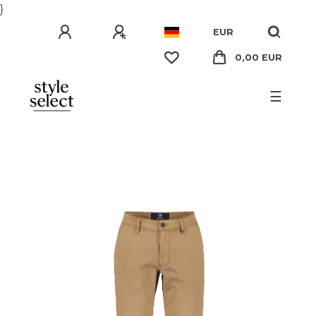
}
EUR
0,00 EUR
☰