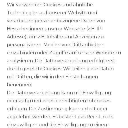
Wir verwenden Cookies und ähnliche
Technologien auf unserer Website und
verarbeiten personenbezogene Daten von
Ähnlicher Artikel
Besucher:innen unserer Webseite (z.B. IP-
Adresse), um z.B. Inhalte und Anzeigen zu
personalisieren, Medien von Drittanbietern
Lerros - Herren Bermuda
einzubinden oder Zugriffe auf unsere Website zu
(2649237)
analysieren. Die Datenverarbeitung erfolgt erst
ab 57,99 € *
durch gesetzte Cookies. Wir teilen diese Daten
mit Dritten, die wir in den Einstellungen
benennen.
*
inkl. ges. MwSt.
zzgl.
Versandkosten
Die Datenverarbeitung kann mit Einwilligung
oder aufgrund eines berechtigten Interesses
erfolgen. Die Zustimmung kann erteilt oder
abgelehnt werden. Es besteht das Recht, nicht
einzuwilligen und die Einwilligung zu einem