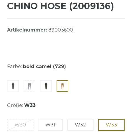
CHINO HOSE (2009136)
Artikelnummer:
890036001
Farbe:
bold camel (729)
Größe:
W33
W30
W31
W32
W33