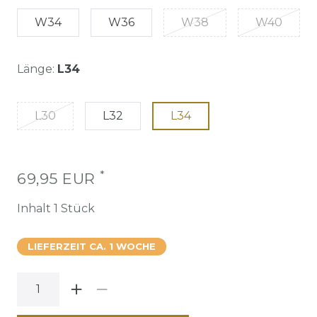
W34
W36
W38
W40
Länge:
L34
L30
L32
L34
*
69,95 EUR
Inhalt
1
Stück
LIEFERZEIT CA. 1 WOCHE