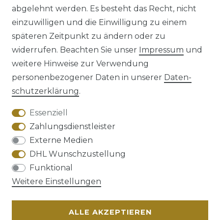
abgelehnt werden. Es besteht das Recht, nicht
einzuwilligen und die Einwilligung zu einem
späteren Zeitpunkt zu ändern oder zu
Impressum
Daten­schutz­erklärung
widerrufen. Beachten Sie unser
Impressum
und
weitere Hinweise zur Verwendung
personenbezogener Daten in unserer
Daten­
schutz­erklärung
.
AGB
Barrierefreiheitserklärung
Essenziell
Zahlungsdienstleister
Externe Medien
DHL Wunschzustellung
Widerrufs­recht
Funktional
Weitere Einstellungen
ALLE AKZEPTIEREN