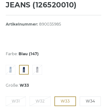
JEANS (126520010)
Artikelnummer:
890035985
Farbe:
Blau (147)
Größe:
W33
W31
W32
W33
W34