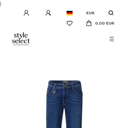
}
EUR
0,00 EUR
☰