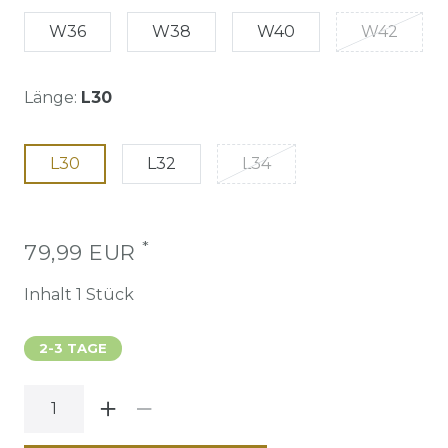
W36
W38
W40
W42
Länge:
L30
L30
L32
L34
*
79,99 EUR
Inhalt
1
Stück
2-3 TAGE