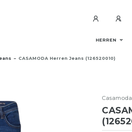
HERREN
eans
CASAMODA Herren Jeans (126520010)
Casamoda
CASA
(12652