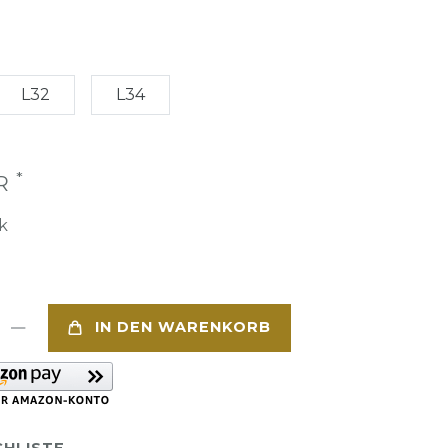
L32
L34
*
UR
k
IN DEN WARENKORB