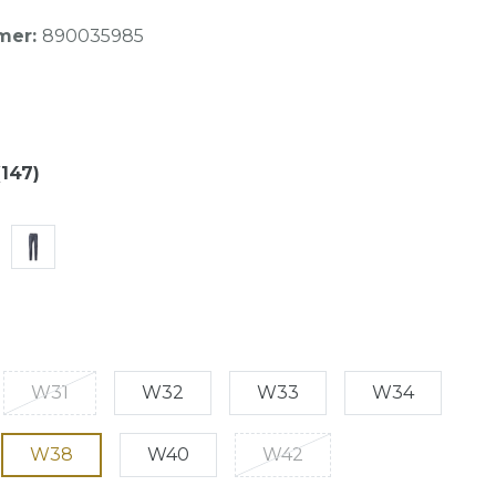
mer:
890035985
(147)
W31
W32
W33
W34
W38
W40
W42