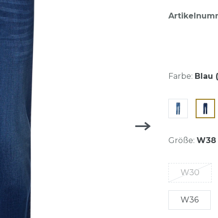
Artikelnum
Farbe:
Blau 
Größe:
W38
W30
W36