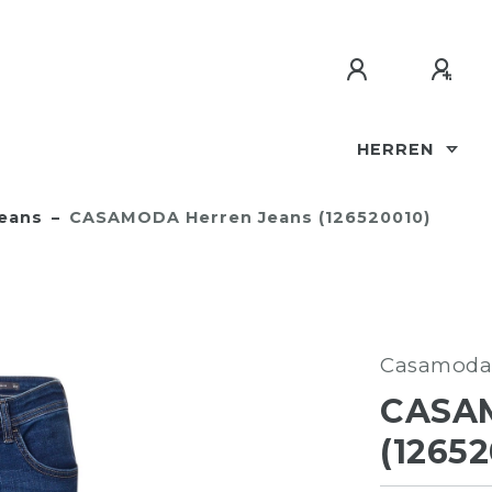
HERREN
eans
CASAMODA Herren Jeans (126520010)
Casamoda
CASA
(12652