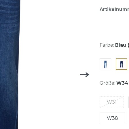
Artikelnum
Farbe:
Blau 
Größe:
W34
W31
W38