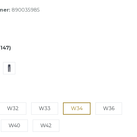
mer:
890035985
(147)
W32
W33
W34
W36
W40
W42