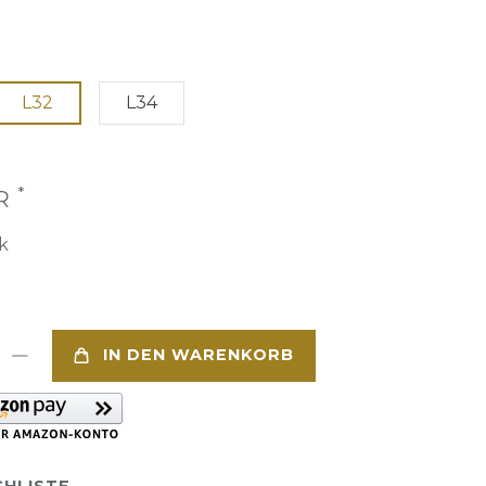
L32
L34
*
UR
k
IN DEN WARENKORB