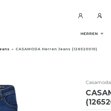
HERREN
eans
CASAMODA Herren Jeans (126520010)
Casamoda
CASA
(12652