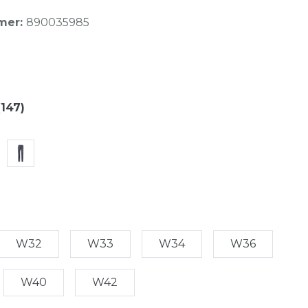
mer:
890035985
(147)
W32
W33
W34
W36
W40
W42