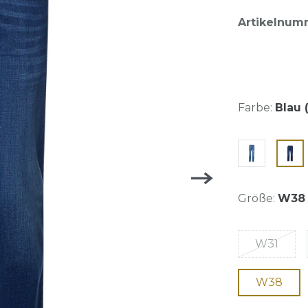
Artikelnum
Farbe:
Blau 
Größe:
W38
W31
W38