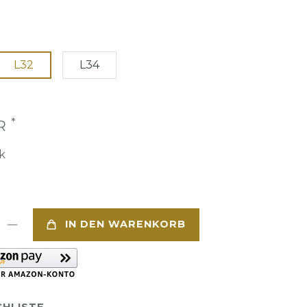
L32
L34
*
UR
k
IN DEN WARENKORB