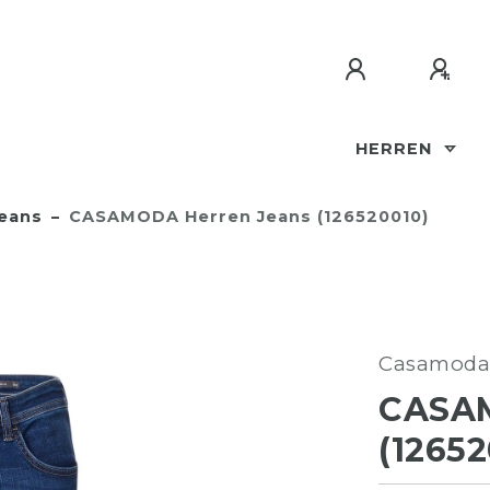
HERREN
eans
CASAMODA Herren Jeans (126520010)
Casamoda
CASA
(12652