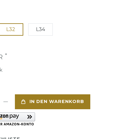
L32
L34
*
UR
k
IN DEN WARENKORB