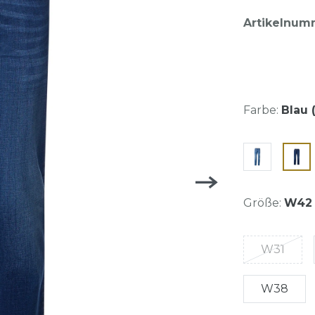
Artikelnum
Farbe:
Blau 
Größe:
W42
W31
W38