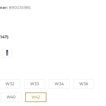
mer:
890035985
(147)
W32
W33
W34
W36
W40
W42