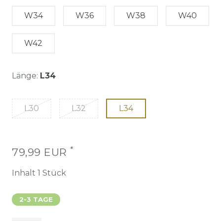
W34
W36
W38
W40
W42
Länge:
L34
L30
L32
L34
*
79,99 EUR
Inhalt
1
Stück
2-3 TAGE