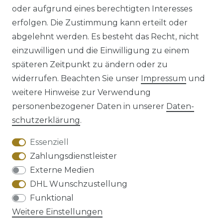
oder aufgrund eines berechtigten Interesses
erfolgen. Die Zustimmung kann erteilt oder
abgelehnt werden. Es besteht das Recht, nicht
einzuwilligen und die Einwilligung zu einem
späteren Zeitpunkt zu ändern oder zu
Impressum
Daten­schutz­erklärung
widerrufen. Beachten Sie unser
Impressum
und
weitere Hinweise zur Verwendung
personenbezogener Daten in unserer
Daten­
schutz­erklärung
.
AGB
Barrierefreiheitserklärung
Essenziell
Zahlungsdienstleister
Externe Medien
DHL Wunschzustellung
Widerrufs­recht
Funktional
Weitere Einstellungen