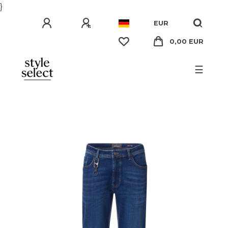
}
EUR
0,00 EUR
☰