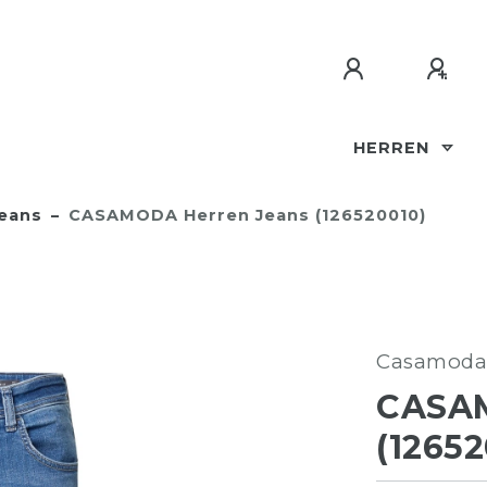
HERREN
eans
CASAMODA Herren Jeans (126520010)
Casamoda
CASA
(12652