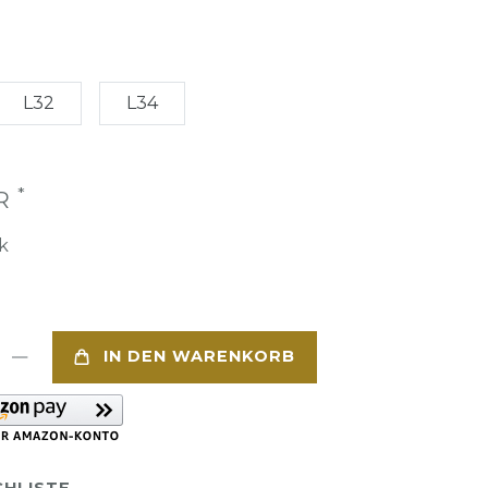
L32
L34
*
UR
k
IN DEN WARENKORB