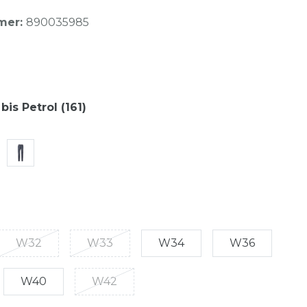
mer:
890035985
bis Petrol (161)
W32
W33
W34
W36
W40
W42