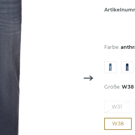
Artikelnum
Farbe:
anthr
Größe:
W38
W31
W38