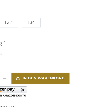
L32
L34
*
UR
k
IN DEN WARENKORB