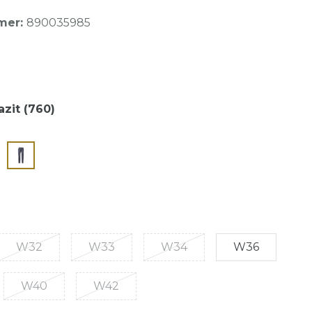
mer:
890035985
azit (760)
W32
W33
W34
W36
W40
W42