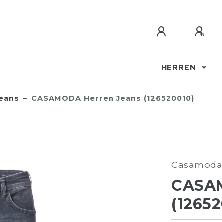
HERREN
eans
CASAMODA Herren Jeans (126520010)
Casamoda
CASA
(12652