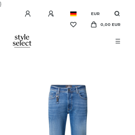
}
EUR
0,00 EUR
☰