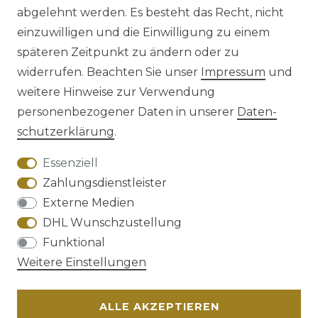
abgelehnt werden. Es besteht das Recht, nicht
einzuwilligen und die Einwilligung zu einem
späteren Zeitpunkt zu ändern oder zu
Impressum
Daten­schutz­erklärung
widerrufen. Beachten Sie unser
Impressum
und
weitere Hinweise zur Verwendung
personenbezogener Daten in unserer
Daten­
schutz­erklärung
.
AGB
Barrierefreiheitserklärung
Essenziell
Zahlungsdienstleister
Externe Medien
DHL Wunschzustellung
Widerrufs­recht
Funktional
Weitere Einstellungen
ALLE AKZEPTIEREN