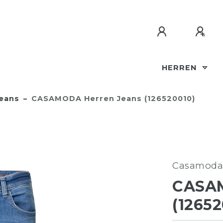
HERREN
eans
CASAMODA Herren Jeans (126520010)
Casamoda
CASA
(12652