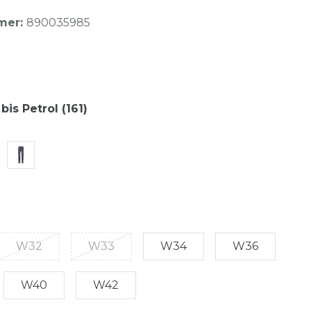
mer:
890035985
bis Petrol (161)
W32
W33
W34
W36
W40
W42