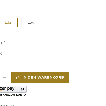
L32
L34
*
UR
k
IN DEN WARENKORB