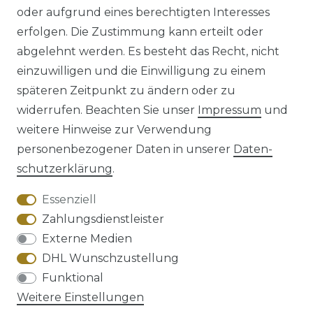
oder aufgrund eines berechtigten Interesses
erfolgen. Die Zustimmung kann erteilt oder
abgelehnt werden. Es besteht das Recht, nicht
einzuwilligen und die Einwilligung zu einem
späteren Zeitpunkt zu ändern oder zu
Impressum
Daten­schutz­erklärung
widerrufen. Beachten Sie unser
Impressum
und
weitere Hinweise zur Verwendung
personenbezogener Daten in unserer
Daten­
schutz­erklärung
.
AGB
Barrierefreiheitserklärung
Essenziell
Zahlungsdienstleister
Externe Medien
DHL Wunschzustellung
Widerrufs­recht
Funktional
Weitere Einstellungen