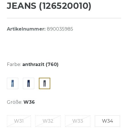
JEANS (126520010)
Artikelnummer:
890035985
Farbe:
anthrazit (760)
Größe:
W36
W31
W32
W33
W34