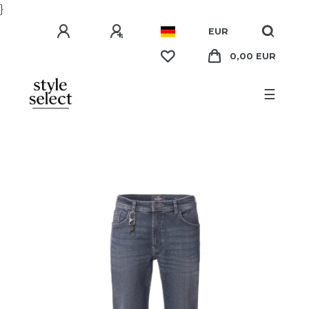
}
EUR
0,00 EUR
☰