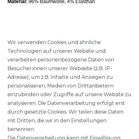
Material:
96% Baumwolle, 4% Elasthan
Wir verwenden Cookies und ähnliche
Ähnlicher Artikel
Technologien auf unserer Website und
verarbeiten personenbezogene Daten von
Besucher:innen unserer Webseite (z.B. IP-
Authentic klein - Herren Sport
Adresse), um z.B. Inhalte und Anzeigen zu
und Freizeit Hose aus
personalisieren, Medien von Drittanbietern
Baumwollmischung in
einzubinden oder Zugriffe auf unsere Website zu
verschiedenen Farben (53022)
analysieren. Die Datenverarbeitung erfolgt erst
ab 54,95 € *
durch gesetzte Cookies. Wir teilen diese Daten
mit Dritten, die wir in den Einstellungen
benennen.
*
inkl. ges. MwSt.
zzgl.
Versandkosten
Die Datenverarbeitung kann mit Einwilligung