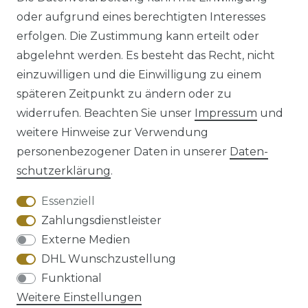
oder aufgrund eines berechtigten Interesses
erfolgen. Die Zustimmung kann erteilt oder
abgelehnt werden. Es besteht das Recht, nicht
einzuwilligen und die Einwilligung zu einem
späteren Zeitpunkt zu ändern oder zu
Impressum
Daten­schutz­erklärung
widerrufen. Beachten Sie unser
Impressum
und
weitere Hinweise zur Verwendung
personenbezogener Daten in unserer
Daten­
schutz­erklärung
.
AGB
Barrierefreiheitserklärung
Essenziell
Zahlungsdienstleister
Externe Medien
DHL Wunschzustellung
Widerrufs­recht
Funktional
Weitere Einstellungen