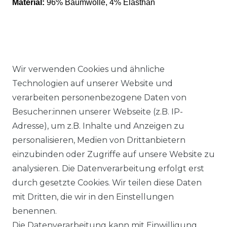
Material:
96% Baumwolle, 4% Elasthan
Wir verwenden Cookies und ähnliche
Ähnlicher Artikel
Technologien auf unserer Website und
verarbeiten personenbezogene Daten von
Besucher:innen unserer Webseite (z.B. IP-
Authentic klein - Herren Sport
Adresse), um z.B. Inhalte und Anzeigen zu
und Freizeit Hose aus
personalisieren, Medien von Drittanbietern
Baumwollmischung in
einzubinden oder Zugriffe auf unsere Website zu
verschiedenen Farben (53022)
analysieren. Die Datenverarbeitung erfolgt erst
ab 54,95 € *
durch gesetzte Cookies. Wir teilen diese Daten
mit Dritten, die wir in den Einstellungen
benennen.
*
inkl. ges. MwSt.
zzgl.
Versandkosten
Die Datenverarbeitung kann mit Einwilligung