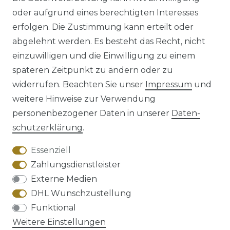
oder aufgrund eines berechtigten Interesses
erfolgen. Die Zustimmung kann erteilt oder
abgelehnt werden. Es besteht das Recht, nicht
einzuwilligen und die Einwilligung zu einem
späteren Zeitpunkt zu ändern oder zu
Impressum
Daten­schutz­erklärung
widerrufen. Beachten Sie unser
Impressum
und
weitere Hinweise zur Verwendung
personenbezogener Daten in unserer
Daten­
schutz­erklärung
.
AGB
Barrierefreiheitserklärung
Essenziell
Zahlungsdienstleister
Externe Medien
DHL Wunschzustellung
Widerrufs­recht
Funktional
Weitere Einstellungen