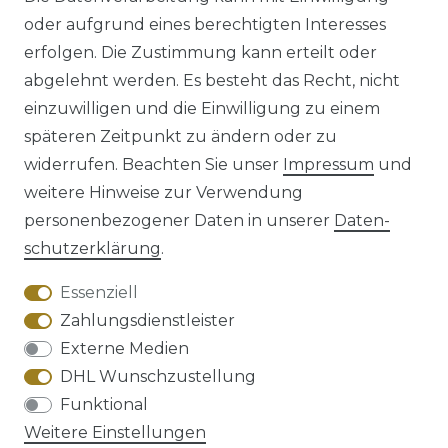
oder aufgrund eines berechtigten Interesses
erfolgen. Die Zustimmung kann erteilt oder
abgelehnt werden. Es besteht das Recht, nicht
einzuwilligen und die Einwilligung zu einem
späteren Zeitpunkt zu ändern oder zu
Impressum
Daten­schutz­erklärung
widerrufen. Beachten Sie unser
Impressum
und
weitere Hinweise zur Verwendung
personenbezogener Daten in unserer
Daten­
schutz­erklärung
.
AGB
Barrierefreiheitserklärung
Essenziell
Zahlungsdienstleister
Externe Medien
DHL Wunschzustellung
Widerrufs­recht
Funktional
Weitere Einstellungen