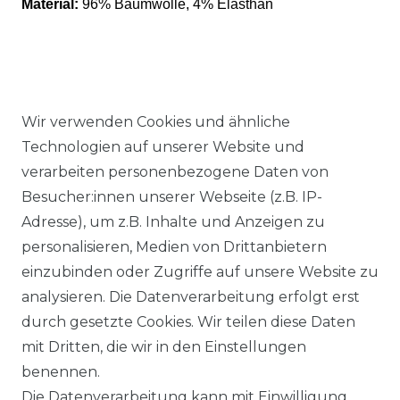
Material:
96% Baumwolle, 4% Elasthan
Wir verwenden Cookies und ähnliche
Ähnlicher Artikel
Technologien auf unserer Website und
verarbeiten personenbezogene Daten von
Besucher:innen unserer Webseite (z.B. IP-
Authentic klein - Herren Sport
Adresse), um z.B. Inhalte und Anzeigen zu
und Freizeit Hose aus
personalisieren, Medien von Drittanbietern
Baumwollmischung in
einzubinden oder Zugriffe auf unsere Website zu
verschiedenen Farben (53022)
analysieren. Die Datenverarbeitung erfolgt erst
ab 54,95 € *
durch gesetzte Cookies. Wir teilen diese Daten
mit Dritten, die wir in den Einstellungen
benennen.
*
inkl. ges. MwSt.
zzgl.
Versandkosten
Die Datenverarbeitung kann mit Einwilligung