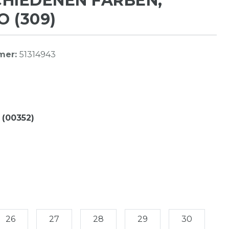
HIEDENEN FARBEN,
 (309)
mer:
51314943
 (00352)
26
27
28
29
30