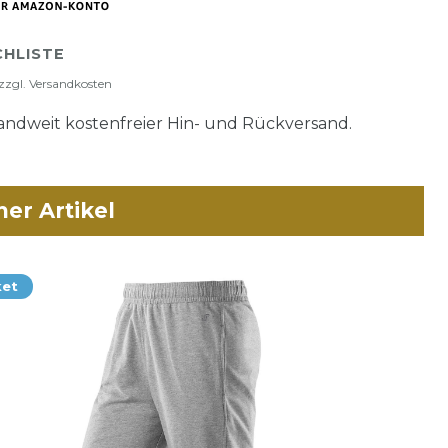
HLISTE
zzgl.
Versandkosten
ndweit kostenfreier Hin- und Rückversand.
her Artikel
ket