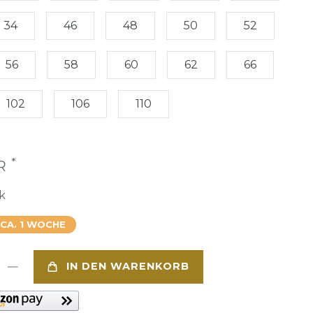
34
46
48
50
52
56
58
60
62
66
102
106
110
*
UR
k
 CA. 1 WOCHE
IN DEN WARENKORB