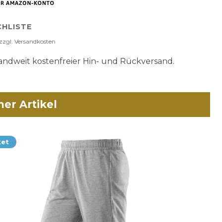
HLISTE
zzgl.
Versandkosten
ndweit kostenfreier Hin- und Rückversand.
her Artikel
ket