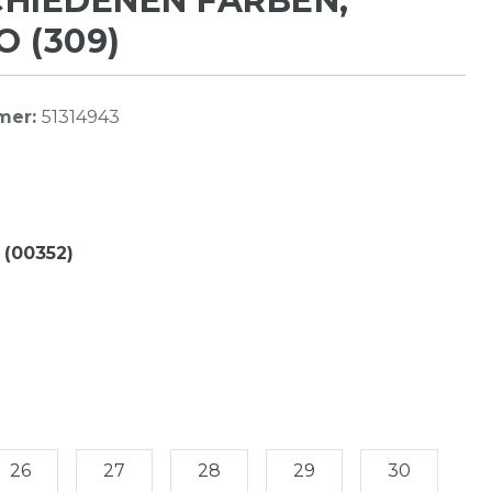
HIEDENEN FARBEN,
 (309)
mer:
51314943
 (00352)
26
27
28
29
30