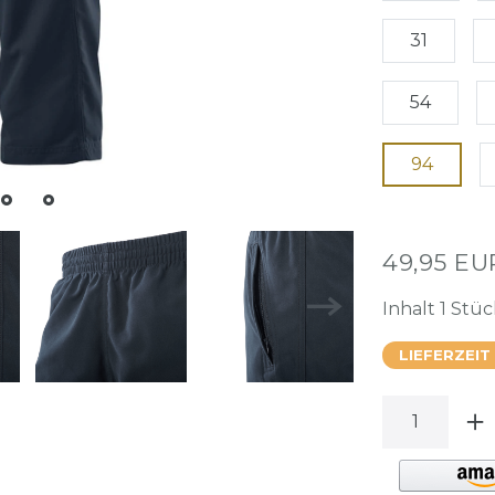
31
54
94
49,95 E
Inhalt
1
Stüc
LIEFERZEIT