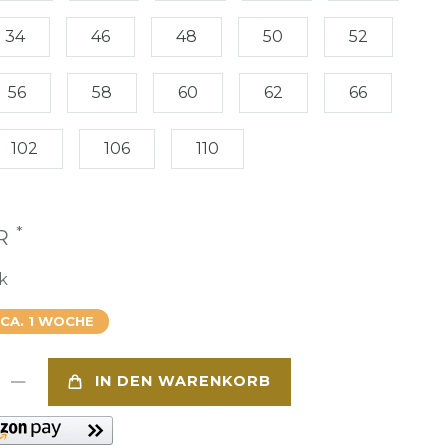
34
46
48
50
52
56
58
60
62
66
102
106
110
*
UR
k
 CA. 1 WOCHE
IN DEN WARENKORB