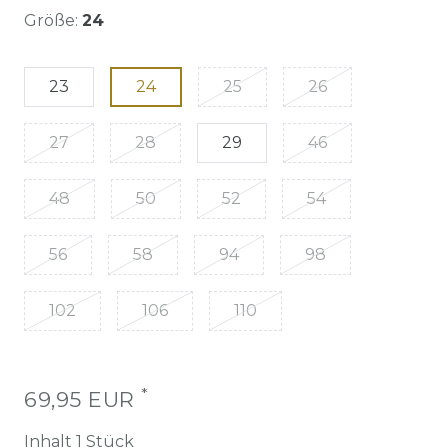
Größe:
24
23
24
25
26
27
28
29
46
48
50
52
54
56
58
94
98
102
106
110
*
69,95 EUR
Inhalt
1
Stück