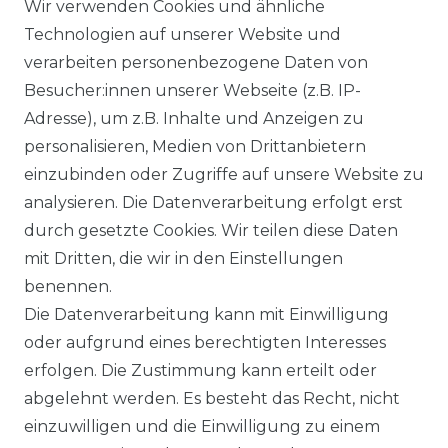
Wir verwenden Cookies und ähnliche
Technologien auf unserer Website und
verarbeiten personenbezogene Daten von
Besucher:innen unserer Webseite (z.B. IP-
Ähnlicher Artikel
Adresse), um z.B. Inhalte und Anzeigen zu
personalisieren, Medien von Drittanbietern
einzubinden oder Zugriffe auf unsere Website zu
:
Artikelpaket
analysieren. Die Datenverarbeitung erfolgt erst
UVP 59,95 €
ab 58,95 € *
durch gesetzte Cookies. Wir teilen diese Daten
mit Dritten, die wir in den Einstellungen
benennen.
*
inkl. ges. MwSt.
zzgl.
Versandkosten
Die Datenverarbeitung kann mit Einwilligung
oder aufgrund eines berechtigten Interesses
erfolgen. Die Zustimmung kann erteilt oder
abgelehnt werden. Es besteht das Recht, nicht
einzuwilligen und die Einwilligung zu einem