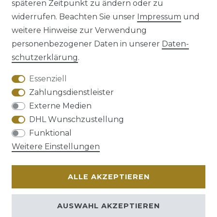
späteren Zeitpunkt zu ändern oder zu
Impressum
Daten­schutz­erklärung
widerrufen. Beachten Sie unser
Impressum
und
weitere Hinweise zur Verwendung
personenbezogener Daten in unserer
Daten­
schutz­erklärung
.
AGB
Barrierefreiheitserklärung
Essenziell
Zahlungsdienstleister
Externe Medien
DHL Wunschzustellung
Widerrufs­recht
Funktional
Weitere Einstellungen
ALLE AKZEPTIEREN
Kontakt
VERTRAG WIDERRUFEN
AUSWAHL AKZEPTIEREN