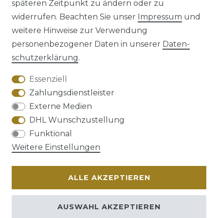
späteren Zeitpunkt zu ändern oder zu
Impressum
Daten­schutz­erklärung
widerrufen. Beachten Sie unser
Impressum
und
weitere Hinweise zur Verwendung
personenbezogener Daten in unserer
Daten­
schutz­erklärung
.
AGB
Barrierefreiheitserklärung
Essenziell
Zahlungsdienstleister
Externe Medien
DHL Wunschzustellung
Widerrufs­recht
Funktional
Weitere Einstellungen
ALLE AKZEPTIEREN
Kontakt
VERTRAG WIDERRUFEN
AUSWAHL AKZEPTIEREN