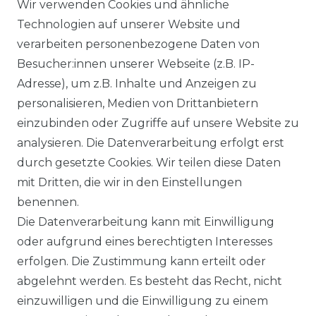
Wir verwenden Cookies und ähnliche
Technologien auf unserer Website und
verarbeiten personenbezogene Daten von
Besucher:innen unserer Webseite (z.B. IP-
Ähnlicher Artikel
Adresse), um z.B. Inhalte und Anzeigen zu
personalisieren, Medien von Drittanbietern
einzubinden oder Zugriffe auf unsere Website zu
:
Artikelpaket
analysieren. Die Datenverarbeitung erfolgt erst
UVP 59,95 €
ab 58,95 € *
durch gesetzte Cookies. Wir teilen diese Daten
mit Dritten, die wir in den Einstellungen
benennen.
*
inkl. ges. MwSt.
zzgl.
Versandkosten
Die Datenverarbeitung kann mit Einwilligung
oder aufgrund eines berechtigten Interesses
erfolgen. Die Zustimmung kann erteilt oder
abgelehnt werden. Es besteht das Recht, nicht
einzuwilligen und die Einwilligung zu einem