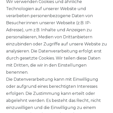
Wir verwenden Cookies und ähnliche
Technologien auf unserer Website und
verarbeiten personenbezogene Daten von
Besucher:innen unserer Webseite (z.B. IP-
Ähnlicher Artikel
Adresse), um z.B. Inhalte und Anzeigen zu
personalisieren, Medien von Drittanbietern
einzubinden oder Zugriffe auf unsere Website zu
:
Artikelpaket
analysieren. Die Datenverarbeitung erfolgt erst
UVP 59,95 €
ab 58,95 € *
durch gesetzte Cookies. Wir teilen diese Daten
mit Dritten, die wir in den Einstellungen
benennen.
*
inkl. ges. MwSt.
zzgl.
Versandkosten
Die Datenverarbeitung kann mit Einwilligung
oder aufgrund eines berechtigten Interesses
erfolgen. Die Zustimmung kann erteilt oder
abgelehnt werden. Es besteht das Recht, nicht
einzuwilligen und die Einwilligung zu einem