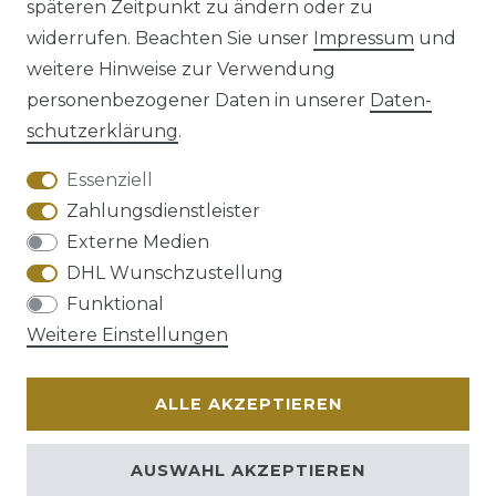
späteren Zeitpunkt zu ändern oder zu
Impressum
Daten­schutz­erklärung
widerrufen. Beachten Sie unser
Impressum
und
weitere Hinweise zur Verwendung
personenbezogener Daten in unserer
Daten­
schutz­erklärung
.
AGB
Barrierefreiheitserklärung
Essenziell
Zahlungsdienstleister
Externe Medien
DHL Wunschzustellung
Widerrufs­recht
Funktional
Weitere Einstellungen
ALLE AKZEPTIEREN
Kontakt
VERTRAG WIDERRUFEN
AUSWAHL AKZEPTIEREN