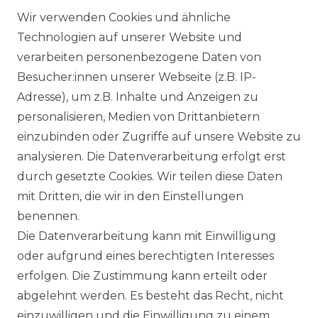
Wir verwenden Cookies und ähnliche
Technologien auf unserer Website und
Ähnlicher Artikel
verarbeiten personenbezogene Daten von
Besucher:innen unserer Webseite (z.B. IP-
Adresse), um z.B. Inhalte und Anzeigen zu
Authentic klein - Herren Sport
personalisieren, Medien von Drittanbietern
und Freizeit Hose in Blau oder
einzubinden oder Zugriffe auf unsere Website zu
Schwarz (51000)
analysieren. Die Datenverarbeitung erfolgt erst
ab 59,95 € *
durch gesetzte Cookies. Wir teilen diese Daten
mit Dritten, die wir in den Einstellungen
benennen.
*
inkl. ges. MwSt.
zzgl.
Versandkosten
Die Datenverarbeitung kann mit Einwilligung
oder aufgrund eines berechtigten Interesses
erfolgen. Die Zustimmung kann erteilt oder
abgelehnt werden. Es besteht das Recht, nicht
einzuwilligen und die Einwilligung zu einem