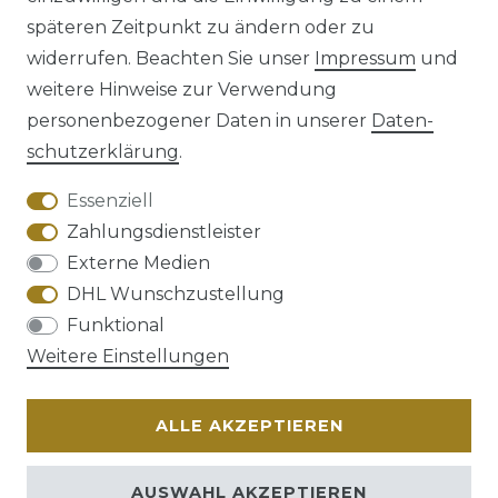
späteren Zeitpunkt zu ändern oder zu
Impressum
Daten­schutz­erklärung
widerrufen. Beachten Sie unser
Impressum
und
weitere Hinweise zur Verwendung
personenbezogener Daten in unserer
Daten­
schutz­erklärung
.
AGB
Barrierefreiheitserklärung
Essenziell
Zahlungsdienstleister
Externe Medien
DHL Wunschzustellung
Widerrufs­recht
Funktional
Weitere Einstellungen
ALLE AKZEPTIEREN
Kontakt
VERTRAG WIDERRUFEN
AUSWAHL AKZEPTIEREN