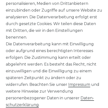
personalisieren, Medien von Drittanbietern
in verschiedenen Farben
einzubinden oder Zugriffe auf unsere Website zu
(Art.Nr.: 627)
analysieren. Die Datenverarbeitung erfolgt erst
UVP 59,99 €
ab 58,99 € *
durch gesetzte Cookies. Wir teilen diese Daten
mit Dritten, die wir in den Einstellungen
benennen.
*
inkl. ges. MwSt.
zzgl.
Versandkosten
Die Datenverarbeitung kann mit Einwilligung
oder aufgrund eines berechtigten Interesses
erfolgen. Die Zustimmung kann erteilt oder
abgelehnt werden. Es besteht das Recht, nicht
einzuwilligen und die Einwilligung zu einem
späteren Zeitpunkt zu ändern oder zu
Impressum
Daten­schutz­erklärung
widerrufen. Beachten Sie unser
Impressum
und
weitere Hinweise zur Verwendung
personenbezogener Daten in unserer
Daten­
schutz­erklärung
.