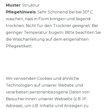
Muster
: Struktur
Pflegehinweis
: Sehr Schonend bei bei 30° C
waschen, nass in Form bringen und liegend
trocknen. Nicht für den Trockner geeignet. Bei
geringer Temperatur bügeln. Bitte beachten Sie
die Waschanleitung auf dem eingenähten
Pflegeetikett.
Wir verwenden Cookies und ähnliche
Ähnlicher Artikel
Technologien auf unserer Website und
verarbeiten personenbezogene Daten von
Besucher:innen unserer Webseite (z.B. IP-
Redmond - Casual Fit - Herren
Adresse), um z.B. Inhalte und Anzeigen zu
Cardigan College Strickjacke